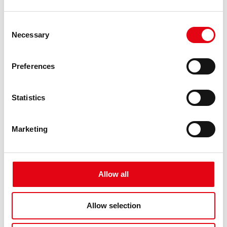
Consent
Necessary
Selection
Preferences
Statistics
Wielospecjalistyczna jednostka
ultrasonograficzna
Marketing
Allow all
Allow selection