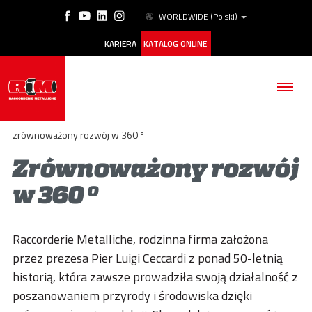
WORLDWIDE
(Polski)
KARIERA
KATALOG ONLINE
zrównoważony rozwój w 360 º
Zrównoważony rozwój
w 360 º
FIRMA
PRODUKTY
Raccorderie Metalliche, rodzinna firma założona
ESG
przez prezesa Pier Luigi Ceccardi z ponad 50-letnią
historią, która zawsze prowadziła swoją działalność z
NASZE HISTORIE
poszanowaniem przyrody i środowiska dzięki