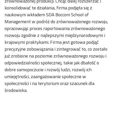
zrównoważonej produkcji. Chcąc dalej rozszerzać i
ACADEMY
konsolidować te działania, firma podjęła się z
BIM
naukowym wkładem SDA Bocconi School of
Management w podróż do zrównoważonego rozwoju,
NAJWAŻNIEJSZE MOMENTY
opracowując proces raportowania zrównoważonego
KONTAKTY
rozwoju zgodnie z najlepszymi międzynarodowymi i
krajowymi praktykami. Firma jest gotowa podjąć
POBIERANIE
precyzyjne zobowiązania i zintegrować to, co zostało
już zrobione na poziomie zrównoważonego rozwoju i
odpowiedzialności społecznej, takie jak dbałość o
dobre samopoczucie i rozwój ludzi, rozwój ich
umiejętności, zaangażowanie społeczne w
społeczności i na terytorium oraz szacunek dla
środowiska.