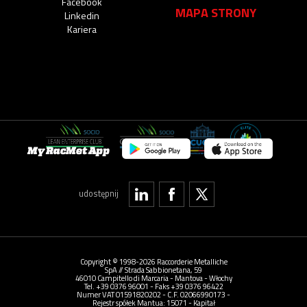
Facebook
MAPA STRONY
Linkedin
Kariera
My RacMet App
udostępnij
Copyright © 1998-2026 Raccorderie Metalliche
SpA // Strada Sabbionetana, 59
46010 Campitello di Marcaria - Mantova - Włochy
Tel. +39 0376 96001 - Faks +39 0376 96422
Numer VAT 01591820202 - C.F. 02066990173 -
Rejestr spółek Mantua: 15071 - Kapitał