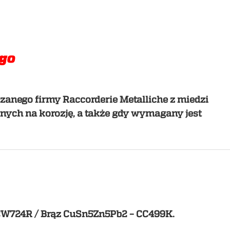
ego
anego firmy Raccorderie Metalliche z miedzi
ych na korozję, a także gdy wymagany jest
 CW724R / Brąz CuSn5Zn5Pb2 – CC499K.