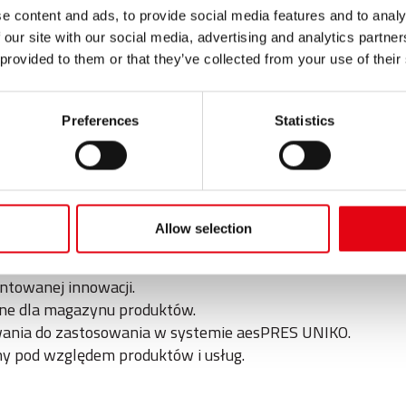
i możliwości prasowania zarówno profilami M, jak i V. To i
e content and ads, to provide social media features and to analy
dla wody, jak i gazu. Użytkownicy serii V i M mogą zdecyd
 our site with our social media, advertising and analytics partn
ywania nowych umiejętności.
 provided to them or that they’ve collected from your use of their
Preferences
Statistics
Allow selection
P.
ścień uszczelniający typu O-Ring opracowanych przez
ntowanej innowacji.
ne dla magazynu produktów.
ania do zastosowania w systemie aesPRES UNIKO.
ny pod względem produktów i usług.