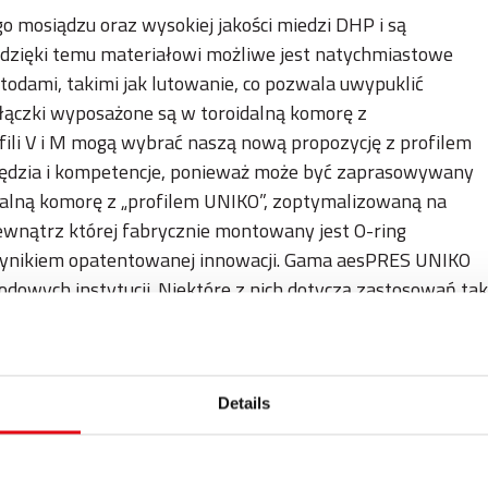
 mosiądzu oraz wysokiej jakości miedzi DHP i są
 dzięki temu materiałowi możliwe jest natychmiastowe
odami, takimi jak lutowanie, co pozwala uwypuklić
Złączki wyposażone są w toroidalną komorę z
ili V i M mogą wybrać naszą nową propozycję z profilem
ędzia i kompetencje, ponieważ może być zaprasowywany
oidalną komorę z „profilem UNIKO”, zoptymalizowaną na
ewnątrz której fabrycznie montowany jest O-ring
 wynikiem opatentowanej innowacji. Gama aesPRES UNIKO
dowych instytucji. Niektóre z nich dotyczą zastosowań tak
ego.
Details