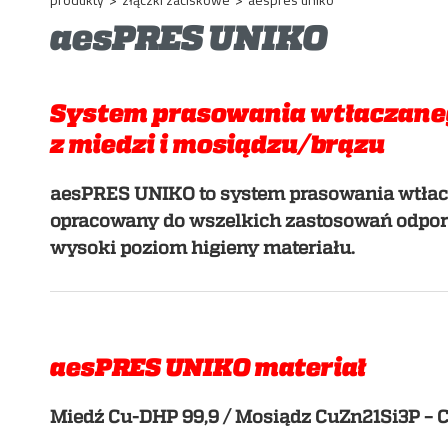
aesPRES UNIKO
System prasowania wtłaczan
z miedzi i mosiądzu/brązu
aesPRES UNIKO to system prasowania wtłacz
opracowany do wszelkich zastosowań odporn
wysoki poziom higieny materiału.
aesPRES UNIKO materiał
Miedź Cu-DHP 99,9 / Mosiądz CuZn21Si3P –