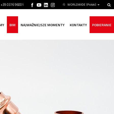
ń +39 0376 96001
WORLDWIDE
(Polski)
MY
BIM
NAJWAŻNIEJSZE MOMENTY
KONTAKTY
POBIERANIE