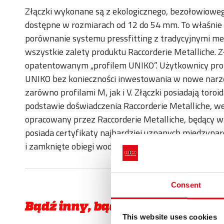
Złączki wykonane są z ekologicznego, bezołowiowego
dostępne w rozmiarach od 12 do 54 mm. To właśnie
porównanie systemu pressfitting z tradycyjnymi met
wszystkie zalety produktu Raccorderie Metalliche. 
opatentowanym „profilem UNIKO”. Użytkownicy prof
UNIKO bez konieczności inwestowania w nowe narz
zarówno profilami M, jak i V. Złączki posiadają tor
podstawie doświadczenia Raccorderie Metalliche, w
opracowany przez Raccorderie Metalliche, będący
posiada certyfikaty najbardziej uznanych międzynaro
i zamknięte obiegi wodne oraz instalacje gazu ziemn
Consent
Bądź inny, bądź UNIKO
This website uses cookies