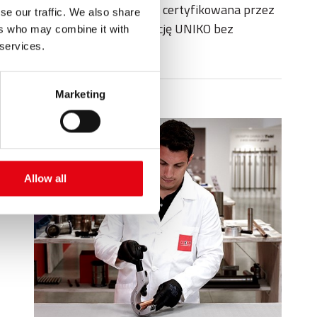
stotna opatentowana innowacja, certyfikowana przez
se our traffic. We also share
ować się na naszą nową propozycję UNIKO bez
ers who may combine it with
 services.
Marketing
Allow all