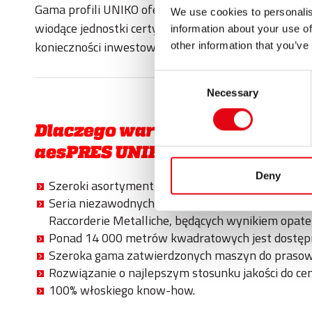
Gama profili UNIKO oferuje istotną zaletę w postac
We use cookies to personalis
wiodące jednostki certyfikujące, dostępna zarówno 
information about your use of
konieczności inwestowania w nowy sprzęt lub zdob
other information that you’ve
Consent
Necessary
Selection
Dlaczego warto wybrać
aesPRES UNIKO
Deny
Szeroki asortyment złączek i rur Ø 12-54 mm, DH
Seria niezawodnych złączek wyposażonych w pier
Raccorderie Metalliche, będących wynikiem opate
Ponad 14 000 metrów kwadratowych jest dostęp
Szeroka gama zatwierdzonych maszyn do prasow
Rozwiązanie o najlepszym stosunku jakości do ce
100% włoskiego know-how.