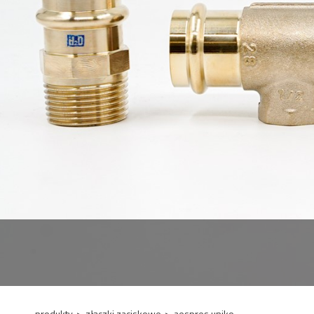
produkty
>
złączki zaciskowe
>
aespres uniko