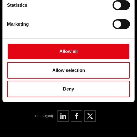
FAQ
Nasze zobowiązania
Statistics
Organizacja
Sieć niezawodnych partnerów
TOP SEARCHES
Youtube filmy
Marketing
Facebook
MAPA STRONY
Linkedin
Kariera
Allow all
Allow selection
Deny
My RacMet App
udostępnij