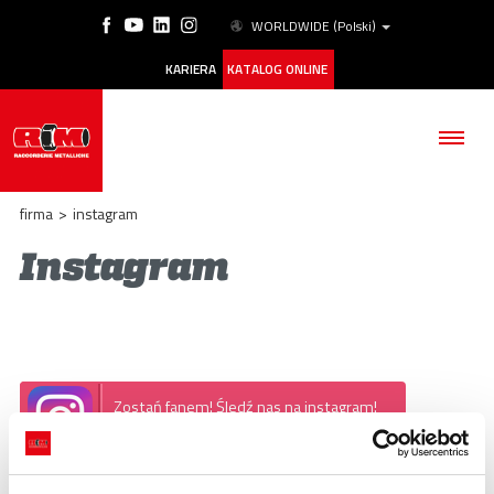
WORLDWIDE
(Polski)
KARIERA
KATALOG ONLINE
firma
>
instagram
Instagram
FIRMA
PRODUKTY
ESG
Zostań fanem! Śledź nas na instagram!
Raccorderie Metalliche
NASZE HISTORIE