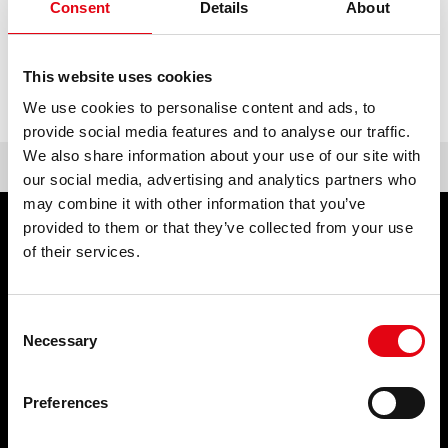
ACADEMY
Consent
Details
About
BIM
poprzedni:
youtube filmy
This website uses cookies
następny:
prześlij nam swoje cv!
NAJWAŻNIEJSZE MOMENTY
We use cookies to personalise content and ads, to
KONTAKTY
provide social media features and to analyse our traffic.
We also share information about your use of our site with
POBIERANIE
our social media, advertising and analytics partners who
may combine it with other information that you’ve
provided to them or that they’ve collected from your use
PRODUKTY
SERWIS
of their services.
Złączki zaciskowe
WYDARZENIA I
Consent
WIADOMOŚCI
Necessary
Selection
Wydarzenia i wiadomości
Preferences
FIRMA
KONTAKTY
Kim jesteśmy