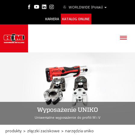
WORLDWIDE
(Polski)
KARIERA
KATALOG ONLINE
FIRMA
PRODUKTY
Wyposażenie UNIKO
ESG
Uniwersalne wyposażenie do profili M i V
NASZE HISTORIE
produkty
>
złączki zaciskowe
>
narzędzia uniko