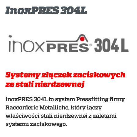
ACADEMY
InoxPRES 304L
BIM
NAJWAŻNIEJSZE MOMENTY
KONTAKTY
POBIERANIE
Systemy złączek zaciskowych
ze stali nierdzewnej
inoxPRES 304L to system Pressfitting firmy
Raccorderie Metalliche, który łączy
właściwości stali nierdzewnej z zaletami
systemu zaciskowego.