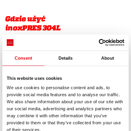
Gdzie użyć
inoxPRES 304L
Produkty i usługi są opracowywane w celu
najlepszego rozwiązania w razie problemów
związanych z instalacją i mają na celu
Consent
Details
About
zapewnienie jakości, bezpieczeństwa i
szybkości.
This website uses cookies
We use cookies to personalise content and ads, to
Stal nierdzewna to najlepsze rozwiązanie, w którym
provide social media features and to analyse our traffic.
ważna jest czystość wody i higiena. Od instalacji wody
We also share information about your use of our site with
pitnej, od doprowadzania wody w procesach
our social media, advertising and analytics partners who
przemysłowych po kliniki, w których okresowo
may combine it with other information that you’ve
przeprowadzana jest chemiczna i termiczna
provided to them or that they’ve collected from your use
dezynfekcja. inoxPRES firmy Raccorderie Metalliche
of their services.