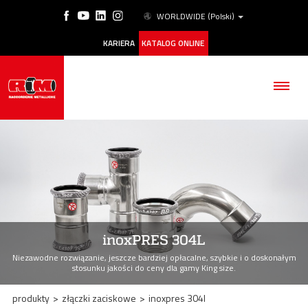
WORLDWIDE
(Polski)
KARIERA
KATALOG ONLINE
FIRMA
PRODUKTY
inoxPRES 304L
ESG
Niezawodne rozwiązanie, jeszcze bardziej opłacalne, szybkie i o doskonałym
stosunku jakości do ceny dla gamy King size.
NASZE HISTORIE
produkty
>
złączki zaciskowe
>
inoxpres 304l