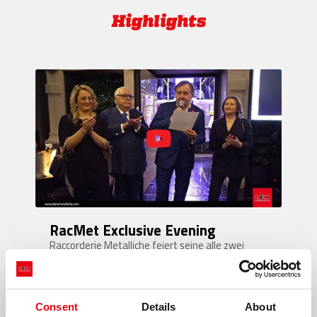
Highlights
RacMet Exclusive Evening
Raccorderie Metalliche feiert seine alle zwei
Jahre stattfindende Veranstaltungsreihe im
Excelsior Hotel Gallia in Mailand – eine
Gelegenheit, italienische und internationale
Kunden sowie Bankpartner zu empfangen.
Consent
Details
About