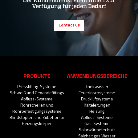
Der Kundendienst steht Ihnen zur
Verfügung für jeden Bedarf
Contact us
PRODUKTE
ANWENDUNGSBEREICHE
Pressfitting-Systeme
Trinkwasser
Schweiβ und Gewindefittings
Feuerlöschsysteme
Abfluss-Systeme
Druckluftsysteme
Rohrschellen und
Kälteleitungen
Rohrbefestigungssysteme
Heizung
Blindstopfen und Zubehör für
Abfluss-Systeme
Heizungskörper
Gas-Systeme
Solarwärmetechnik
Salzhaltiges Wasser