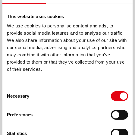
This website uses cookies
We use cookies to personalise content and ads, to
provide social media features and to analyse our traffic.
We also share information about your use of our site with
our social media, advertising and analytics partners who
may combine it with other information that you’ve
provided to them or that they’ve collected from your use
of their services.
EINE FRAGE DER
VERBINDUNGEN/VEREINBARUNGEN
– Wie man eine bewusste
Consent
Elternschaft aufbaut
Necessary
Selection
Am Freitag, den 27. März, findet in der RacMet
Academy ein Gespräch mit Dr. Alberto Pellai über
bewusste Elternschaft statt.
Preferences
Statistics