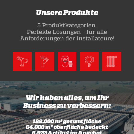
STORIES
Unsere Produkte
ACADEMY
5 Produktkategorien,
BIM
Perfekte Lösungen – für alle
Anforderungen der Installateure!
HIGHLIGHTS
KONTAKTE
DOWNLOAD
Wir haben alles, um Ihr
Business zu verbessern:
188.000 m² gesamtfläche
64.000 m² oberfläche bedeckt
6.923 Artikel im Angebot