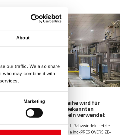
About
se our traffic. We also share
ers who may combine it with
 services.
27.03.2022
Die InoxPRES Oversize-Reihe wird für
Marketing
Heizungsanlagen eines bekannten
Hersteller von Babywindeln verwendet
Ein namhafter Marktführer im Bereich Babywindeln setzte
beim Bau der Heizungsanlage auf die inoxPRES OVERSIZE-