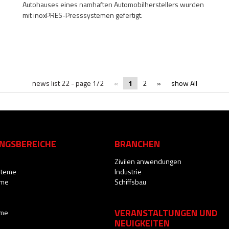
Autohauses eines namhaften Automobilherstellers wurden
mit inoxPRES-Presssystemen gefertigt.
news list 22 - page 1/2
«
1
2
»
show All
NGSBEREICHE
BRANCHEN
Zivilen anwendungen
steme
Industrie
eme
Schiffsbau
VERANSTALTUNGEN UND
eme
NEUIGKEITEN