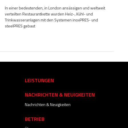
In einer bedeutenden, in London ansässigen und weltweit
verteilten Restaurantkette wurden Heiz-, Kühl- und
Trinkwasseranlagen mit den Systemen inoxPRES- und
steelPRES gebaut
LEISTUNGEN
NACHRICHTEN & NEUIGKEITEN
Nachrichten & Neuigkeiten
BETRIEB