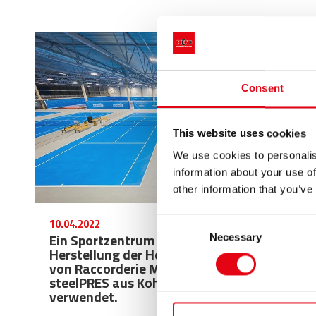
Consent
This website uses cookies
We use cookies to personalis
information about your use of
other information that you’ve
Consent
10.04.2022
Ein Sportzentrum in Estland hat für die
Necessary
Selection
Herstellung der Heizungsanlage Produkte
von Raccorderie Metalliche aus der Serie
steelPRES aus Kohlenstoffstahl
verwendet.