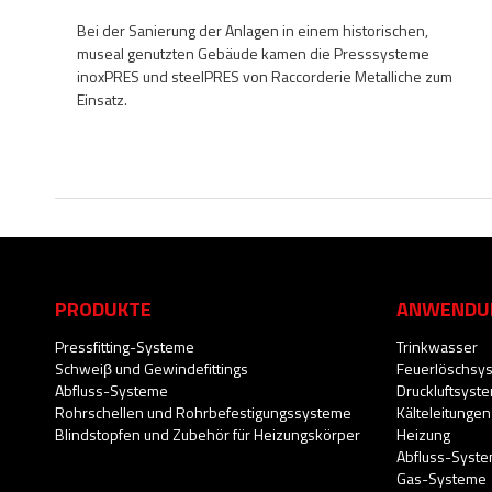
Bei der Sanierung der Anlagen in einem historischen,
museal genutzten Gebäude kamen die Presssysteme
inoxPRES und steelPRES von Raccorderie Metalliche zum
Einsatz.
PRODUKTE
ANWENDU
Pressfitting-Systeme
Trinkwasser
Schweiβ und Gewindefittings
Feuerlöschsy
Abfluss-Systeme
Druckluftsyst
Rohrschellen und Rohrbefestigungssysteme
Kälteleitungen
Blindstopfen und Zubehör für Heizungskörper
Heizung
Abfluss-Syst
Gas-Systeme