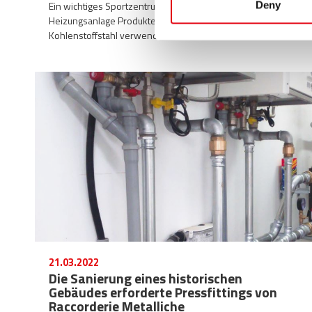
Ein wichtiges Sportzentrum in Tallinn in Estland hat für seine
Deny
Heizungsanlage Produkte der Serie steelPRES aus
Kohlenstoffstahl verwendet.
21.03.2022
Die Sanierung eines historischen
Gebäudes erforderte Pressfittings von
Raccorderie Metalliche