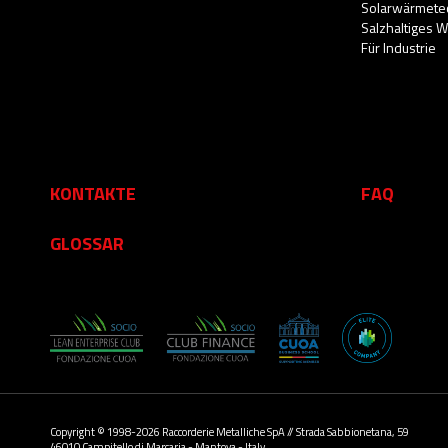
Solarwärmete
Salzhaltiges 
Für Industrie
KONTAKTE
FAQ
GLOSSAR
Copyright © 1998-2026 Raccorderie Metalliche SpA // Strada Sabbionetana, 59
46010 Campitello di Marcaria - Mantova - Italy