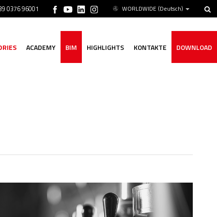
+39 0376 96001
WORLDWIDE
(Deutsch)
ORIES
ACADEMY
BIM
HIGHLIGHTS
KONTAKTE
DOWNLOAD