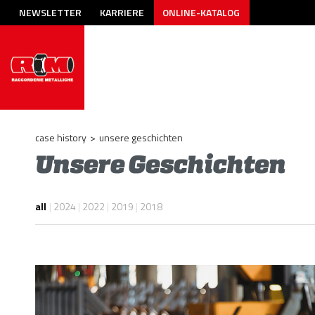
NEWSLETTER
KARRIERE
ONLINE-KATALOG
case history
>
unsere geschichten
Unsere Geschichten
all
|
2024
|
2022
|
2019
|
2018