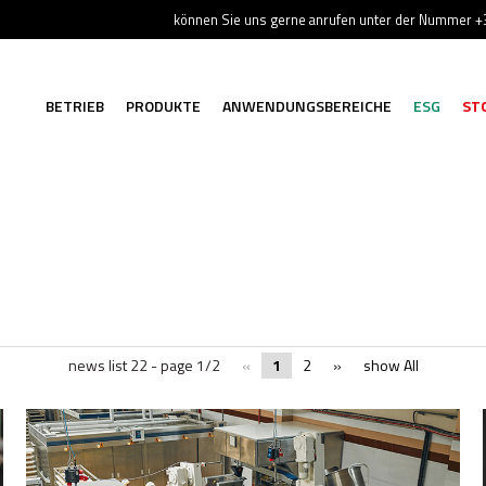
können Sie uns gerne anrufen unter der Nummer 
BETRIEB
PRODUKTE
ANWENDUNGSBEREICHE
ESG
ST
news list 22 - page 1/2
«
1
2
»
show All