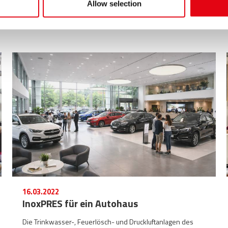
Allow selection
konnten die Montagezeiten erheblich verkürzt werden,
was zur Einsatzfähigkeit der Struktur dringend notwendig
war.
16.03.2022
InoxPRES für ein Autohaus
Die Trinkwasser-, Feuerlösch- und Druckluftanlagen des