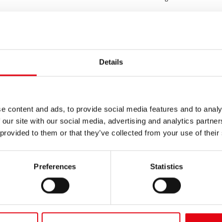
Details
e content and ads, to provide social media features and to analy
 our site with our social media, advertising and analytics partn
 provided to them or that they’ve collected from your use of their
04.04.2022
SteelPRES für Heizungsanlagen und
Preferences
Statistics
Kühlsysteme für ein Krankenhaus in
Apulien
Für das temporäre Krankenhaus in Apulien wurde die
steelPRES-Serie aus Kohlenstoffstahl verwendet. Damit