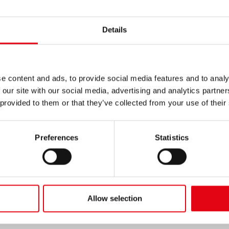
Welche Arbeitsbedingungen sind für O-
Ringe Typ EPDM vorgesehen?
PN16 bei Temperaturen von - 20° bis +120°C (normale
Details
Bedingungen) mit temporary Spitzen bis zu 140°C.
e content and ads, to provide social media features and to analy
 our site with our social media, advertising and analytics partn
 provided to them or that they’ve collected from your use of their
Worin besteht der Unterschied zwischen
einem hartgewalzten und einem
Preferences
Statistics
ausgeglühten Rohr?
Bei geglühtem Rohr wird das Grundmaterial Spannungsfrei-
Glühen unterzogen, um bessere Formbarkeit zu erlangen.
Das geglühte Rohr hat eine bessere Krümmbarkeit als
hartgewalzte Rohre.
Allow selection