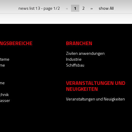
news list 13 - page 1/2
«
1
2
»
show All
NGSBEREICHE
BRANCHEN
Zivilen anwendungen
steme
Industrie
eme
Schiffsbau
VERANSTALTUNGEN UND
eme
NEUIGKEITEN
chnik
Veranstaltungen und Neuigkeiten
Wasser