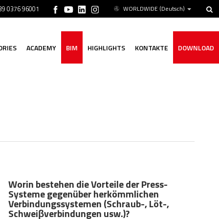
+39 0376 96001
WORLDWIDE
(Deutsch)
ORIES
ACADEMY
BIM
HIGHLIGHTS
KONTAKTE
DOWNLOAD
Worin bestehen die Vorteile der Press-
Systeme gegenüber herkömmlichen
Verbindungssystemen (Schraub-, Löt-,
Schweiβverbindungen usw.)?