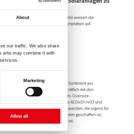
Welche O-Ringe sind für Solaranlagen zu
verwenden?
O-Ringe Typ FKM (Fluorkarbongummi) weisen die
About
passenden Merkmale für Solarzellenplatten auf.
se our traffic. We also share
ers who may combine it with
 services.
Was bedeutet Oversize?
Marketing
Oversize ist ein neues Pressfitting-Sortiment aus
nichtrostendem Stahl AISI 316L, erhältlich mit den
Durchmessern 139 mm und 168 mm. Oversize-
Pressfittings können mit Novopress ACO401/403 und
dedizierte Presschlinge, verpresst werden, die eigens für
Spezialanwendungen bis zu 168,3 mm geschaffen ist,
Allow all
wofür hohe Presskraft erforderlich ist.