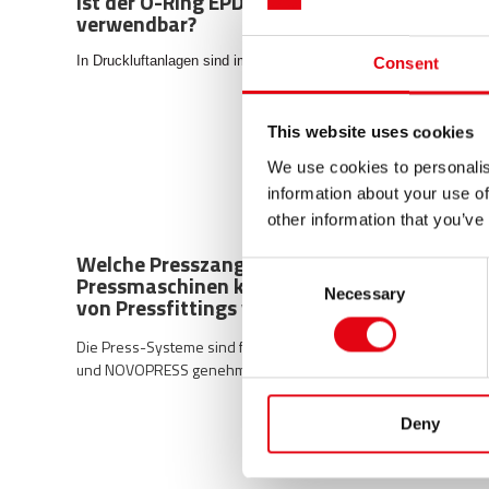
Ist der O-Ring EPDM für Druckluftanlagen
verwendbar?
In Druckluftanlagen sind immer Ölspuren vorhanden.
Consent
This website uses cookies
We use cookies to personalis
information about your use of
other information that you’ve
Welche Presszangen oder elektrische
Consent
Pressmaschinen können zum Verpressen
Necessary
Selection
von Pressfittings verwendet werden?
Die Press-Systeme sind für Pressmaschinen Typ KLAUKE
und NOVOPRESS genehmigt.
Deny