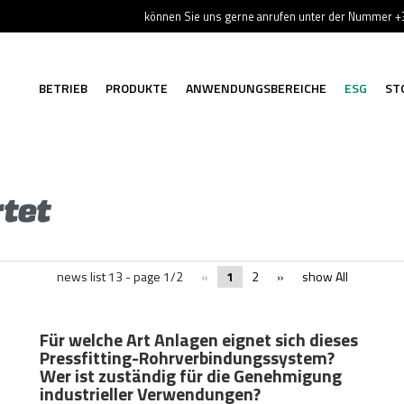
können Sie uns gerne anrufen unter der Nummer 
BETRIEB
PRODUKTE
ANWENDUNGSBEREICHE
ESG
ST
tet
news list 13 - page 1/2
«
1
2
»
show All
Für welche Art Anlagen eignet sich dieses
Pressfitting-Rohrverbindungssystem?
Wer ist zuständig für die Genehmigung
industrieller Verwendungen?