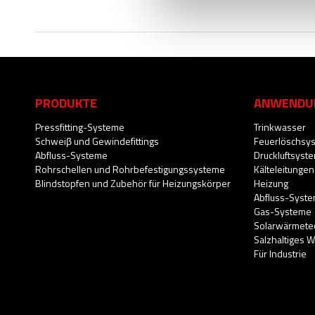
PRODUKTE
ANWENDU
Pressfitting-Systeme
Trinkwasser
Schweiβ und Gewindefittings
Feuerlöschsy
Abfluss-Systeme
Druckluftsyst
Rohrschellen und Rohrbefestigungssysteme
Kälteleitungen
Blindstopfen und Zubehör für Heizungskörper
Heizung
Abfluss-Syst
Gas-Systeme
Solarwärmete
Salzhaltiges 
Für Industrie