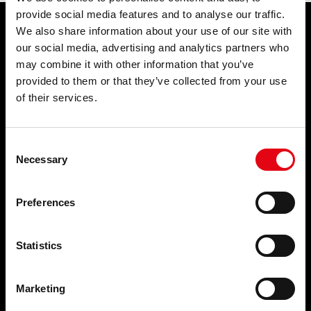
provide social media features and to analyse our traffic.
We also share information about your use of our site with
PRODUKTE
ANWENDUNGSBEREICHE
our social media, advertising and analytics partners who
may combine it with other information that you’ve
Pressfitting-Systeme
Trinkwasser
provided to them or that they’ve collected from your use
Schweiβ und Gewindefittings
Feuerlöschsysteme
Abfluss-Systeme
Druckluftsysteme
of their services.
Rohrschellen und
Kälteleitungen
Rohrbefestigungssysteme
Heizung
Blindstopfen und Zubehör für
Abfluss-Systeme
Consent
Heizungskörper
Gas-Systeme
Necessary
Selection
Solarwärmetechnik
Salzhaltiges Wasser
Für Industrie
Preferences
BRANCHEN
LEISTUNGEN
Statistics
Zivilen anwendungen
NACHRICHTEN &
Industrie
NEUIGKEITEN
Schiffsbau
Marketing
Nachrichten & Neuigkeiten