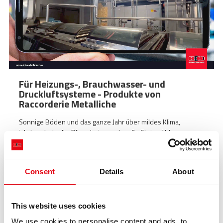
STORIES
ACADEMY
BIM
HIGHLIGHTS
Für Heizungs-, Brauchwasser- und
KONTAKTE
Druckluftsysteme - Produkte von
Raccorderie Metalliche
DOWNLOAD
Sonnige Böden und das ganze Jahr über mildes Klima,
jahrhundertealte Olivenhaine und große Steinmühlen zur
Herstellung eines Öls von höchster Qualität und typischer
Beschaffenheit.
Consent
Details
About
news list 1
This website uses cookies
We use cookies to personalise content and ads, to