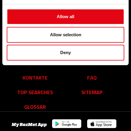
VERANSTALTUNGEN
BETRIEB
UND NEUIGKEITEN
Allow all
Über uns
Veranstaltungen und
Unsere Leistungen
Neuigkeiten
Organisation
Allow selection
Partner
Youtube Video
Facebook
Deny
Linkedin
Karriere
KONTAKTE
FAQ
TOP SEARCHES
SITEMAP
GLOSSAR
My RacMet App