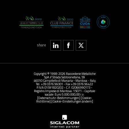
share
Copyright © 1998-2026 Raccorderie Metalliche
SpA // Strada Sabbionetana, 59
46010 Campitello di Marcaria - Mantova - Italy
Tel. +39 0376 96001 - Fax +39 0376 96422
P.IVA 01591820202 - C.F. 02066990173 -
Registro Imprese di Mantova: 15071 - Capitale
sociale: Euro 5.000.000,00 i.v.
[Datenschutz-Bestimmungen]
[Cookie-
Richtlinie]
[Cookie-Einstellungen ändern]