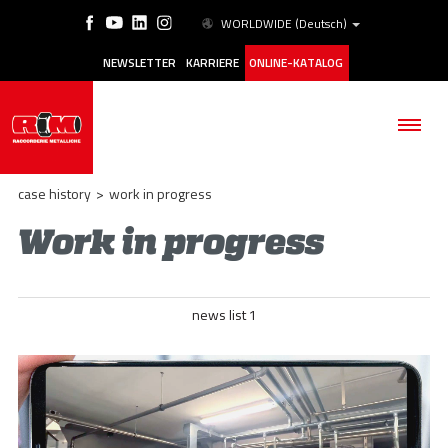
WORLDWIDE
(Deutsch)
NEWSLETTER
KARRIERE
ONLINE-KATALOG
case history
>
work in progress
Work in progress
BETRIEB
news list 1
PRODUKTE
ANWENDUNGSBEREICHE
ESG