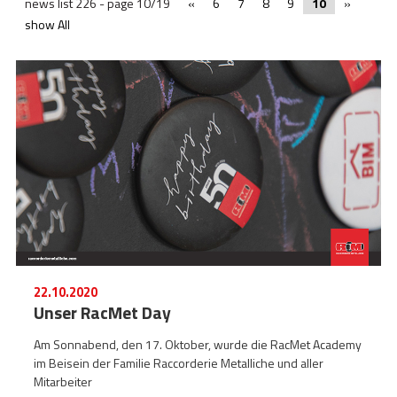
STORIES
news list 226 - page 10/19
«
6
7
8
9
10
»
show All
ACADEMY
BIM
HIGHLIGHTS
KONTAKTE
DOWNLOAD
22.10.2020
Unser RacMet Day
Am Sonnabend, den 17. Oktober, wurde die RacMet Academy
im Beisein der Familie Raccorderie Metalliche und aller
Mitarbeiter