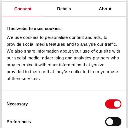
Consent
Details
About
This website uses cookies
We use cookies to personalise content and ads, to
provide social media features and to analyse our traffic.
We also share information about your use of our site with
our social media, advertising and analytics partners who
25.09.2020
may combine it with other information that you’ve
Es ist 2010, als...
provided to them or that they’ve collected from your use
of their services.
Der Horizont von Raccorderie Metalliche ist weit und geht
über europäische Grenzen hinaus.
Consent
Necessary
Selection
Preferences