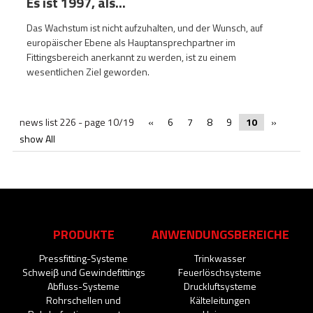
Es ist 1997, als...
Das Wachstum ist nicht aufzuhalten, und der Wunsch, auf
europäischer Ebene als Hauptansprechpartner im
Fittingsbereich anerkannt zu werden, ist zu einem
wesentlichen Ziel geworden.
news list 226 - page 10/19
«
6
7
8
9
10
»
show All
PRODUKTE
ANWENDUNGSBEREICHE
Pressfitting-Systeme
Trinkwasser
Schweiβ und Gewindefittings
Feuerlöschsysteme
Abfluss-Systeme
Druckluftsysteme
Rohrschellen und
Kälteleitungen