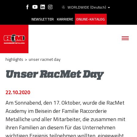
WORLDWIDE
(Deutsch)
NEWSLETTER
KARRIERE
ONLINE-KATALOG
highlights
>
unser racmet day
Unser RacMet Day
BETRIEB
22.10.2020
PRODUKTE
Am Sonnabend, den 17. Oktober, wurde die RacMet
Academy im Beisein der Familie Raccorderie
ANWENDUNGSBEREICHE
Metalliche und aller Mitarbeiter, die zusammen mit
ESG
ihren Familien an diesem für das Unternehmen
wichtigen Ereignis teilnehmen wollten, eingeweiht.