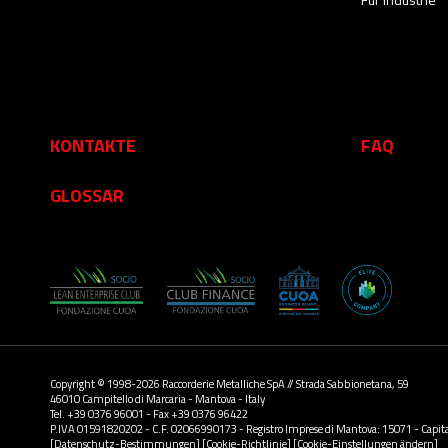
KONTAKTE
FAQ
GLOSSAR
Copyright © 1998-2026 Raccorderie Metalliche SpA // Strada Sabbionetana, 59
46010 Campitello di Marcaria - Mantova - Italy
Tel. +39 0376 96001 - Fax +39 0376 96422
P.IVA 01591820202 - C.F. 02066990173 - Registro Imprese di Mantova: 15071 - Capitale
[Datenschutz-Bestimmungen]
[Cookie-Richtlinie]
[Cookie-Einstellungen ändern]