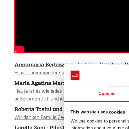
Annamaria Bertazzoni - Leiterin Abteilung 
Es ist immer wieder spannend, daran teilzunehmen, d
Maria Agatina Marziano - Pressfitting Depar
Heute ist es wie jedes Jahr eine wunderschöne Erfah
Consent
außerordentlich und ich muss mich einfach bedanken
Roberta Tosini und Annamaria Berdicchia - 
This website uses cookies
Wir danken Familie Ceccardi und feiern unseren Fra
We use cookies to personalis
Loretta Zani - Pilastro Department Raccorder
information about your use of