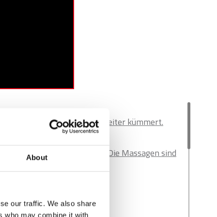
s sich so sehr um seine Mitarbeiter kümmert.
sser und gefällt mir sehr gut. Die Massagen sind
About
 Raccorderie Metalliche
se our traffic. We also share
ers who may combine it with