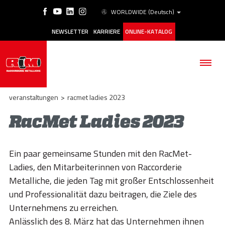
WORLDWIDE
(Deutsch)
NEWSLETTER
KARRIERE
ONLINE-KATALOG
veranstaltungen
>
racmet ladies 2023
RacMet Ladies 2023
BETRIEB
Ein paar gemeinsame Stunden mit den RacMet-
PRODUKTE
Ladies, den Mitarbeiterinnen von Raccorderie
Metalliche, die jeden Tag mit großer Entschlossenheit
ANWENDUNGSBEREICHE
und Professionalität dazu beitragen, die Ziele des
ESG
Unternehmens zu erreichen.
Anlässlich des 8. März hat das Unternehmen ihnen