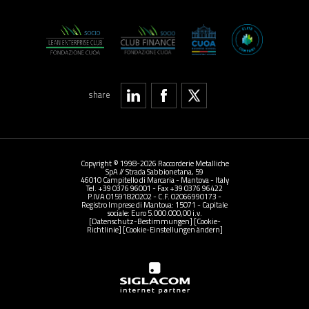
share
Copyright © 1998-2026 Raccorderie Metalliche
SpA // Strada Sabbionetana, 59
46010 Campitello di Marcaria - Mantova - Italy
Tel. +39 0376 96001 - Fax +39 0376 96422
P.IVA 01591820202 - C.F. 02066990173 -
Registro Imprese di Mantova: 15071 - Capitale
sociale: Euro 5.000.000,00 i.v.
[Datenschutz-Bestimmungen]
[Cookie-
Richtlinie]
[Cookie-Einstellungen ändern]