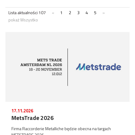
ACADEMY
Lista aktualności 107
«
1
2
3
4
5
»
BIM
pokaż Wszystko
NAJWAŻNIEJSZE MOMENTY
KONTAKTY
POBIERANIE
17.11.2026
MetsTrade 2026
Firma Raccorderie Metalliche będzie obecna na targach
METSTRADE 2026.