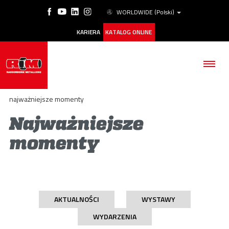
WORLDWIDE
(Polski)
KARIERA
KATALOG ONLINE
najważniejsze momenty
Najważniejsze
momenty
FIRMA
PRODUKTY
ESG
AKTUALNOŚCI
WYSTAWY
NASZE HISTORIE
WYDARZENIA