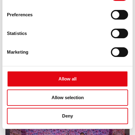
Preferences
Statistics
Marketing
13.03.2025
Raccorderie Metalliche organizuje „Metal
Business Lounge”: budowanie zwycięskich
synergii z Mantova Calcio.
Allow all
Więź między Raccorderie Metalliche i Mantova Calcio wykracza
daleko poza wspólną pasję do sportu — to prawdziwy sojusz
Allow selection
strategiczny zaprojektowany w celu generowania realnej
wartości w ramach sieci sponsorów Biancorossi.
Deny