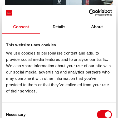
Consent
Details
About
This website uses cookies
27.03.2025
We use cookies to personalise content and ads, to
Nowa strefa gastronomiczna w dziale
provide social media features and to analyse our traffic.
Pressfitting
We also share information about your use of our site with
our social media, advertising and analytics partners who
Raccorderie Metalliche ukończyło duży projekt renowacji e
may combine it with other information that you’ve
optymalizacji strefy gastronomicznej dla pracowników działu
Pressfitting.
provided to them or that they’ve collected from your use
of their services.
Consent
Necessary
Selection