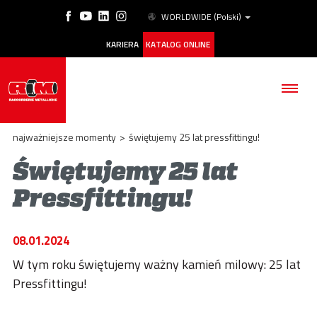
WORLDWIDE
(Polski)
KARIERA
KATALOG ONLINE
najważniejsze momenty
>
świętujemy 25 lat pressfittingu!
Świętujemy 25 lat
Pressfittingu!
FIRMA
PRODUKTY
08.01.2024
ESG
W tym roku świętujemy ważny kamień milowy: 25 lat
Pressfittingu!
NASZE HISTORIE