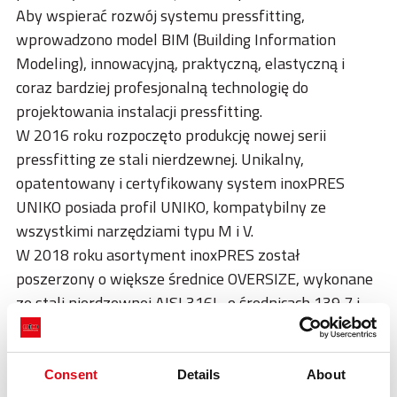
Aby wspierać rozwój systemu pressfitting,
wprowadzono model BIM (Building Information
Modeling), innowacyjną, praktyczną, elastyczną i
coraz bardziej profesjonalną technologię do
projektowania instalacji pressfitting.
W 2016 roku rozpoczęto produkcję nowej serii
pressfitting ze stali nierdzewnej. Unikalny,
opatentowany i certyfikowany system inoxPRES
UNIKO posiada profil UNIKO, kompatybilny ze
wszystkimi narzędziami typu M i V.
W 2018 roku asortyment inoxPRES został
poszerzony o większe średnice OVERSIZE, wykonane
ze stali nierdzewnej AISI 316L, o średnicach 139,7 i
168,3 mm.
W 2021 roku asortyment UNIKO został uzupełniony o
wersję miedzianą, aesPRES UNIKO.
Consent
Details
About