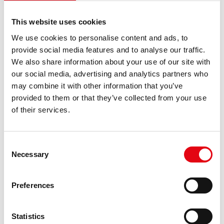
Raccorderie Metalliche zobowiązuje się pozostać
punktem odniesienia na rynku pressfittingu również
This website uses cookies
w przyszłości, kontynuując swoją działalność z tą
We use cookies to personalise content and ads, to
samą determinacją i zaangażowaniem, które były
provide social media features and to analyse our traffic.
dotąd okazywane.
We also share information about your use of our site with
our social media, advertising and analytics partners who
may combine it with other information that you’ve
provided to them or that they’ve collected from your use
of their services.
Consent
Necessary
Selection
Preferences
Statistics
poprzedni:
racmet panie 2024
Najważniejsze momenty