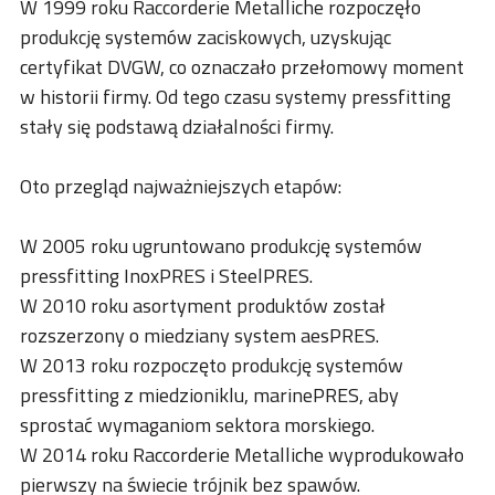
ACADEMY
W 1999 roku Raccorderie Metalliche rozpoczęło
produkcję systemów zaciskowych, uzyskując
BIM
certyfikat DVGW, co oznaczało przełomowy moment
w historii firmy. Od tego czasu systemy pressfitting
NAJWAŻNIEJSZE MOMENTY
stały się podstawą działalności firmy.
KONTAKTY
Oto przegląd najważniejszych etapów:
POBIERANIE
W 2005 roku ugruntowano produkcję systemów
pressfitting InoxPRES i SteelPRES.
W 2010 roku asortyment produktów został
rozszerzony o miedziany system aesPRES.
W 2013 roku rozpoczęto produkcję systemów
pressfitting z miedzioniklu, marinePRES, aby
sprostać wymaganiom sektora morskiego.
W 2014 roku Raccorderie Metalliche wyprodukowało
pierwszy na świecie trójnik bez spawów.