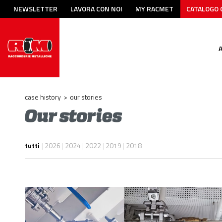
NEWSLETTER
LAVORA CON NOI
MY RACMET
CATALOGO 
case history
>
our stories
Our stories
tutti
|
2026
|
2024
|
2022
|
2019
|
2018