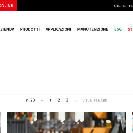
ONLINE
chiama il 
AZIENDA
PRODOTTI
APPLICAZIONI
MANUTENZIONE
ESG
ST
n. 29
«
1
2
3
»
visualizza tutti