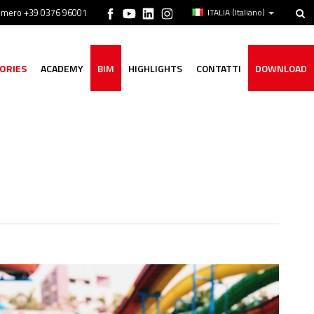
numero +39 0376 96001
ITALIA
(Italiano)
ORIES
ACADEMY
BIM
HIGHLIGHTS
CONTATTI
DOWNLOAD