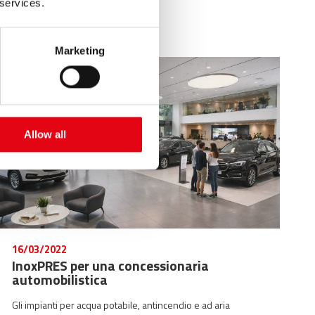
 services.
operativa la struttura.
Marketing
Allow all
16/03/2022
InoxPRES per una concessionaria
automobilistica
Gli impianti per acqua potabile, antincendio e ad aria