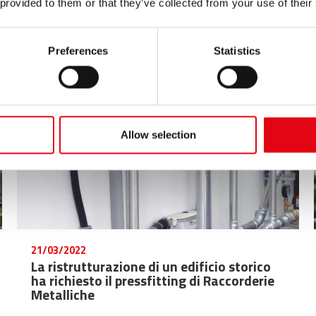
 provided to them or that they’ve collected from your use of their
utilizzato prodotti della gamma steelPRES in acciaio di
carbonio per l’impianto di riscaldamento.
Preferences
Statistics
Allow selection
21/03/2022
La ristrutturazione di un edificio storico
ha richiesto il pressfitting di Raccorderie
Metalliche