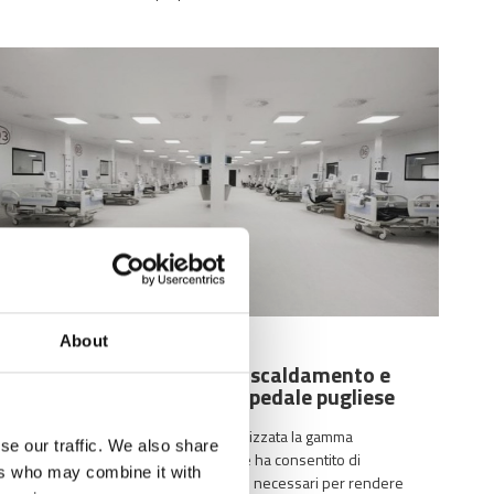
About
04/04/2022
SteelPRES per impianti riscaldamento e
raffrescamento in un Ospedale pugliese
Per l'IOspedale pugliese è stata utilizzata la gamma
se our traffic. We also share
steelPRES in acciaio e carbonio che ha consentito di
ers who may combine it with
velocizzare i tempi di realizzazione necessari per rendere