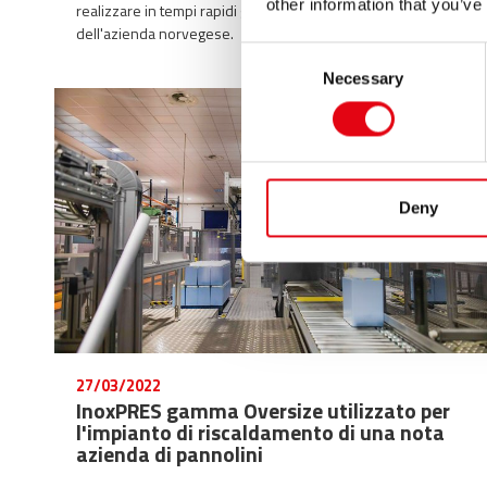
other information that you’ve
realizzare in tempi rapidi gli impianti di riscaldamento
dell'azienda norvegese.
Consent
Necessary
Selection
Deny
27/03/2022
InoxPRES gamma Oversize utilizzato per
l'impianto di riscaldamento di una nota
azienda di pannolini