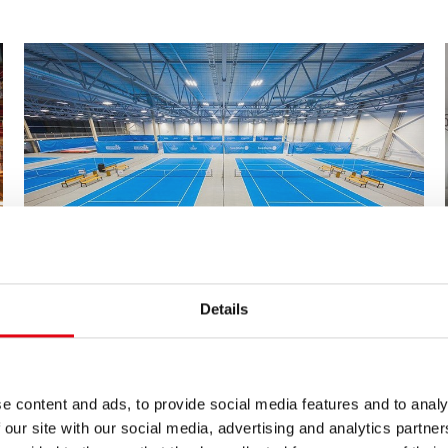
Details
10/04/2022
Centro Sportivo in Estonia, ha installato
prodotti Raccorderie Metalliche della
gamma steelPRES in acciaio di carbonio
per l’impianto di riscaldamento
e content and ads, to provide social media features and to analy
 our site with our social media, advertising and analytics partn
Un importante Centro Sportivo di Tallinn, in Estonia ha