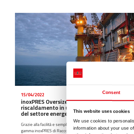
Consent
15/04/2022
inoxPRES Oversize per gli impianti di
riscaldamento in un’importante azienda
This website uses cookies
del settore energetico in Norvegia
We use cookies to personalis
Grazie alla facilità e semplicità dell’utilizzo dei prodotti della
information about your use of
gamma inoxPRES di Raccorderie Metalliche è stato possibile