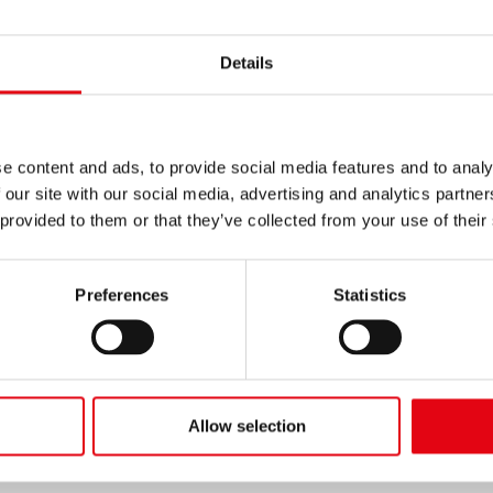
Details
e content and ads, to provide social media features and to analy
 our site with our social media, advertising and analytics partn
 provided to them or that they’ve collected from your use of their
nel miglior modo le più ampie problematiche di inst
Preferences
Statistics
e è la scelta migliore quando la purezza del gas trasportato e
bienti aggressivi come quelli presenti in alcuni processi ind
Allow selection