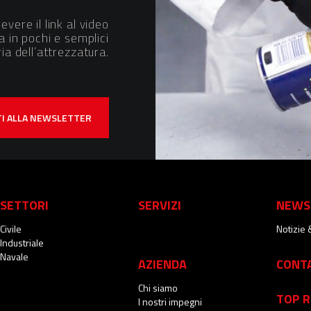
evere il link al video
 in pochi e semplici
a dell’attrezzatura.
ITI ALLA NEWSLETTER
SETTORI
SERVIZI
NEWS
Civile
Notizie 
Industriale
Navale
AZIENDA
CONT
Chi siamo
TOP R
I nostri impegni