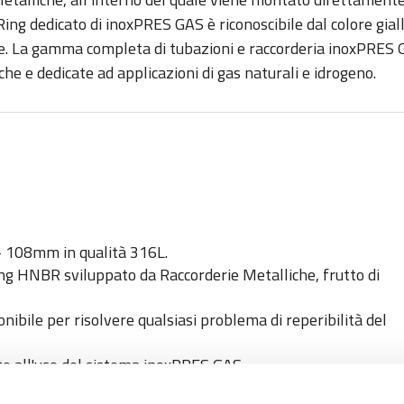
Ring dedicato di inoxPRES GAS è riconoscibile dal colore gia
e. La gamma completa di tubazioni e raccorderia inoxPRES GAS
che e dedicate ad applicazioni di gas naturali e idrogeno.
 - 108mm in qualità 316L.
ng HNBR sviluppato da Raccorderie Metalliche, frutto di
ibile per risolvere qualsiasi problema di reperibilità del
te all'uso del sistema inoxPRES GAS.
prezzo sia in termini di prodotto che di servizio.