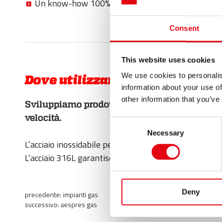
Un know-how 100% italiano.
Consent
This website uses cookies
We use cookies to personalis
Dove utilizzare
inoxPRES GAS
information about your use of
other information that you’ve
Sviluppiamo prodotti e servizi per risolvere 
velocità.
Consent
Necessary
Selection
L’acciaio inossidabile per il trasporto di gas natural
L’acciaio 316L garantisce ottime proprietà anche in am
Deny
precedente:
impianti gas
successivo:
aespres gas