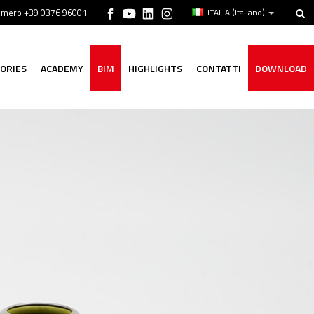
numero +39 0376 96001
ITALIA
(Italiano)
ORIES
ACADEMY
BIM
HIGHLIGHTS
CONTATTI
DOWNLOAD