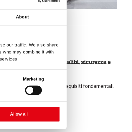
About
se our traffic. We also share
ers who may combine it with
 services.
allazione, puntando su qualità, sicurezza e
Marketing
 la qualità dell’impianto sono requisiti fondamentali.
ustriali.
Allow all