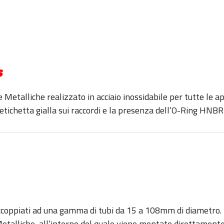
s
Metalliche realizzato in acciaio inossidabile per tutte le app
etichetta gialla sui raccordi e la presenza dell’O-Ring HNBR 
accoppiati ad una gamma di tubi da 15 a 108mm di diametro. I
Metalliche, all’interno del quale viene montato direttament