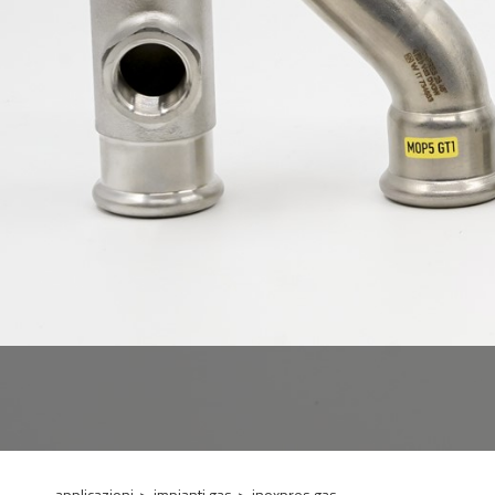
applicazioni
>
impianti gas
>
inoxpres gas