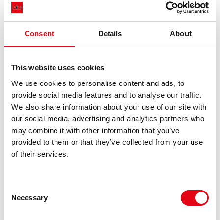
collarino, filettate e cieche) conformi alla norma EN
1092-1 e disponibili dal DN 15 al DN 1000
accessori per l’installazione quali guarnizioni,
Consent
Details
About
teflon, sigillante e canapa.
This website uses cookies
Leggi tutto
We use cookies to personalise content and ads, to
provide social media features and to analyse our traffic.
We also share information about your use of our site with
our social media, advertising and analytics partners who
may combine it with other information that you’ve
provided to them or that they’ve collected from your use
of their services.
Consent
Necessary
Selection