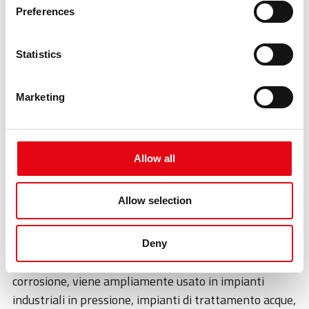
Preferences
Statistics
Marketing
La produzione
in acciaio inossidabile
Allow all
Gli articoli della gamma in acciaio
Allow selection
inossidabile sono realizzati in acciaio
inossidabile austenitico AISI 304-316.
Deny
In considerazione dell’ottima resistenza alla
corrosione, viene ampliamente usato in impianti
industriali in pressione, impianti di trattamento acque,