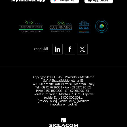
condividi
Copyright © 1998-2026 Raccorderie Metalliche
SpA // Strada Sabbionetana, 59
46010 Campitello di Marcaria - Mantova - Italy
Tel. +39 0376 96001 - Fax +39 0376 96422
P.IVA 01591820202 - C.F. 02066990173 -
Registro Imprese di Mantova: 15071 - Capitale
sociale: Euro 5.000.000,00 i.v.
[Privacy Policy]
[Cookie Policy]
[Modifica
impostazioni cookie]