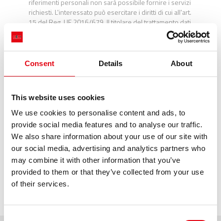
riferimenti personali non sarà possibile fornire i servizi
richiesti. L'interessato può esercitare i diritti di cui all'art.
15 del Reg. UE 2016/679. Il titolare del trattamento dati
è Raccorderie Metalliche Spa - Strada Sabbionetana,
59 - 46010 Campitello di Marcaria - Mantova – Italy.
[Privacy e Cookie Policy]
Consent
Details
About
Accetto*
This website uses cookies
We use cookies to personalise content and ads, to
provide social media features and to analyse our traffic.
We also share information about your use of our site with
our social media, advertising and analytics partners who
may combine it with other information that you’ve
provided to them or that they’ve collected from your use
of their services.
Consent