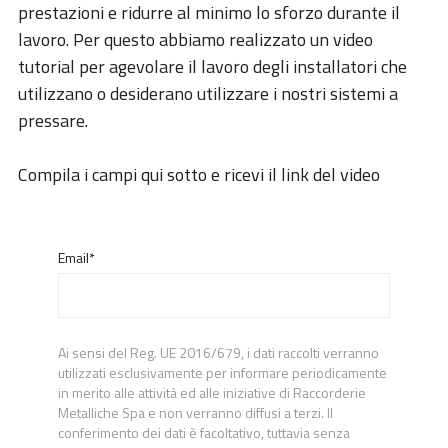
ESG
prestazioni e ridurre al minimo lo sforzo durante il
lavoro. Per questo abbiamo realizzato un video
STORIES
tutorial per agevolare il lavoro degli installatori che
ACADEMY
utilizzano o desiderano utilizzare i nostri sistemi a
pressare.
BIM
Compila i campi qui sotto e ricevi il link del video
HIGHLIGHTS
CONTATTI
Email*
DOWNLOAD
Ai sensi del Reg. UE 2016/679, i dati raccolti verranno
utilizzati esclusivamente per informare periodicamente
in merito alle attività ed alle iniziative di Raccorderie
Metalliche Spa e non verranno diffusi a terzi. Il
conferimento dei dati è facoltativo, tuttavia senza