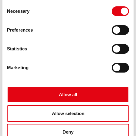
Consent
Necessary
Selection
Preferences
Statistics
Marketing
Allow all
precedente:
la gamma completa di tubazioni e raccorderia inoxpres
nel famoso birrificio in lettonia
Allow selection
successivo:
prodotti pressfitting raccorderie metalliche per impianto
di aria compressa in una azienda in irlanda di lavorazione e gestione
rifiuti organici
Deny