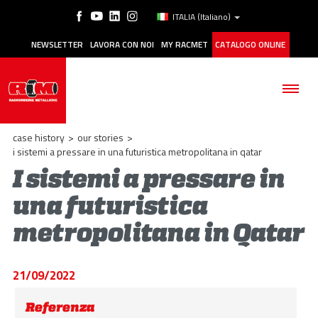
ITALIA
(Italiano)
NEWSLETTER
LAVORA CON NOI
MY RACMET
CATALOGO ONLINE
case history
>
our stories
>
i sistemi a pressare in una futuristica metropolitana in qatar
I sistemi a pressare in
AZIENDA
una futuristica
metropolitana in Qatar
PRODOTTI
APPLICAZIONI
21/09/2022
MANUTENZIONE
Referenza