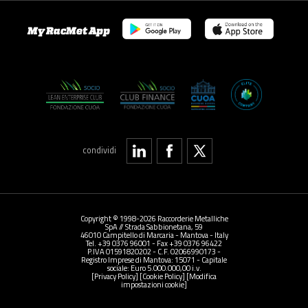
My RacMet App
condividi
Copyright © 1998-2026 Raccorderie Metalliche
SpA // Strada Sabbionetana, 59
46010 Campitello di Marcaria - Mantova - Italy
Tel. +39 0376 96001 - Fax +39 0376 96422
P.IVA 01591820202 - C.F. 02066990173 -
Registro Imprese di Mantova: 15071 - Capitale
sociale: Euro 5.000.000,00 i.v.
[Privacy Policy]
[Cookie Policy]
[Modifica
impostazioni cookie]