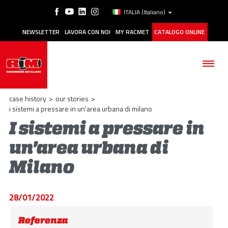
ITALIA
(Italiano)
NEWSLETTER
LAVORA CON NOI
MY RACMET
CATALOGO ONLINE
case history
>
our stories
>
i sistemi a pressare in un'area urbana di milano
I sistemi a pressare in
AZIENDA
un'area urbana di
Milano
PRODOTTI
APPLICAZIONI
28/01/2022
MANUTENZIONE
Referenza