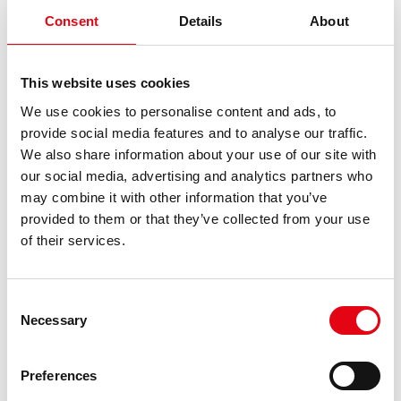
Consent
Details
About
This website uses cookies
We use cookies to personalise content and ads, to
provide social media features and to analyse our traffic.
I sistemi di raccordi a pressare inoxPRES
We also share information about your use of our site with
our social media, advertising and analytics partners who
Sistemi di raccordi a pressare in acciaio inossidabile
may combine it with other information that you’ve
inoxPRES è il sistema Pressfitting di Raccorderie Metalliche
che unisce le proprietà dell’acciaio inossidabile ai vantaggi
provided to them or that they’ve collected from your use
del sistema a pressare.
of their services.
Consent
Necessary
Selection
Preferences