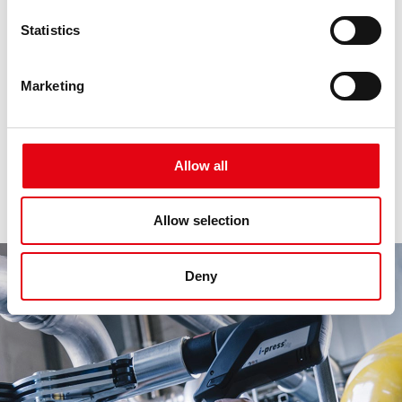
Statistics
I sistemi di raccordi a pressare
steelPRES
Marketing
É il sistema Pressfitting di Raccorderie Metalliche in acciaio
al carbonio.
La gamma completa di tubazioni e raccorderia steelPRES è
certificata dai più accreditati organi internazionali.
Allow all
Allow selection
Deny