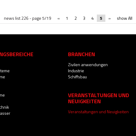
news list 226 - page 5/19
«
1
2
3
4
5
»
show All
NGSBEREICHE
BRANCHEN
Zivilen anwendungen
steme
Industrie
eme
Schiffsbau
VERANSTALTUNGEN UND
eme
NEUIGKEITEN
chnik
Veranstaltungen und Neuigkeiten
Wasser