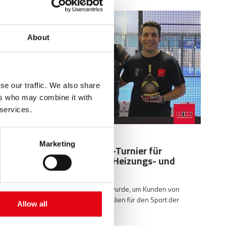
About
se our traffic. We also share
ers who may combine it with
 services.
12.01.2024
Marketing
RacMet Padel – 1. Padel-Turnier für
Großhändler im Bereich Heizungs- und
Sanitärtechnik
Ein Padel-Turnier, das organisiert wurde, um Kunden von
Raccorderie Metalliche aus ganz Italien für den Sport der
Allow all
Stunde zu begeistern: Padel.