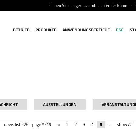
können Sie uns gerne anrufen unter der Nummer 
BETRIEB
PRODUKTE
ANWENDUNGSBEREICHE
ESG
ST
ACHRICHT
AUSSTELLUNGEN
VERANSTALTUNG
news list 226 - page 5/19
«
1
2
3
4
5
»
show All