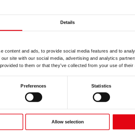
Details
e content and ads, to provide social media features and to analy
 our site with our social media, advertising and analytics partn
 provided to them or that they’ve collected from your use of their
26.02.2024
Preferences
Statistics
The Big 5 Arabia Saudita 2024
Raccorderie Metalliche ist vom 26. bis 29. Februar in Riad
auf der Messe The Big 5 vertreten, einer der wichtigsten
Veranstaltungen der Baubranche in Saudi-Arabien.
Allow selection