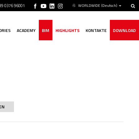
+39 0376 96001
WORLDWIDE
(Deutsch)
ORIES
ACADEMY
BIM
HIGHLIGHTS
KONTAKTE
DOWNLOAD
EN