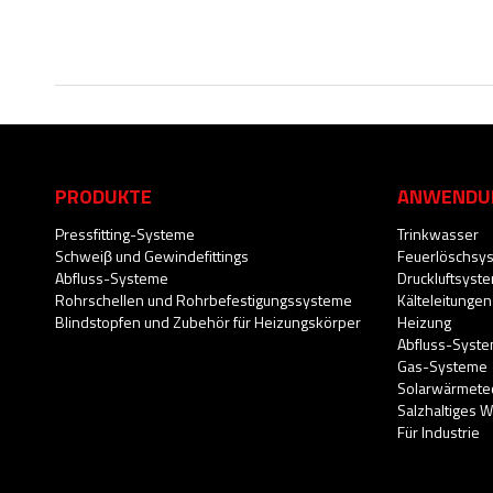
PRODUKTE
ANWENDU
Pressfitting-Systeme
Trinkwasser
Schweiβ und Gewindefittings
Feuerlöschsy
Abfluss-Systeme
Druckluftsyst
Rohrschellen und Rohrbefestigungssysteme
Kälteleitungen
Blindstopfen und Zubehör für Heizungskörper
Heizung
Abfluss-Syst
Gas-Systeme
Solarwärmete
Salzhaltiges 
Für Industrie