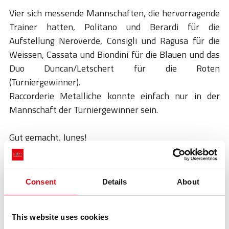
Vier sich messende Mannschaften, die hervorragende
Trainer hatten, Politano und Berardi für die
Aufstellung Neroverde, Consigli und Ragusa für die
Weissen, Cassata und Biondini für die Blauen und das
Duo Duncan/Letschert für die Roten
(Turniergewinner).
Raccorderie Metalliche konnte einfach nur in der
Mannschaft der Turniergewinner sein.
Gut gemacht, Jungs!
zurück:
raccorderie metalliche und dampfinstallation!
nächster:
raccorderie metalliche fuβballsponsor us sassuolo calcio!
Highlights
Consent
Details
About
Highlights
This website uses cookies