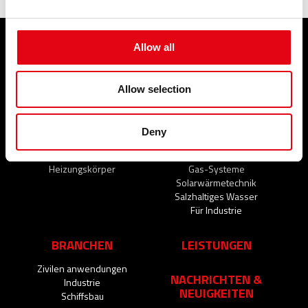
Allow all
PRODUKTE
ANWENDUNGSBEREICHE
Pressfitting-Systeme
Trinkwasser
Allow selection
Schweiβ und Gewindefittings
Feuerlöschsysteme
Abfluss-Systeme
Druckluftsysteme
Rohrschellen und
Kälteleitungen
Deny
Rohrbefestigungssysteme
Heizung
Blindstopfen und Zubehör für
Abfluss-Systeme
Heizungskörper
Gas-Systeme
Solarwärmetechnik
Salzhaltiges Wasser
Für Industrie
BRANCHEN
LEISTUNGEN
Zivilen anwendungen
NACHRICHTEN &
Industrie
NEUIGKEITEN
Schiffsbau