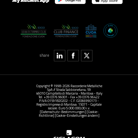
My RacMet App
share
Copyright © 1998-2026 Raccorderie Metalliche
SpA // Strada Sabbionetana, 59
46010 Campitello di Marcaria - Mantova - Italy
Tel. +39 0376 96001 - Fax +39 0376 96422
P.IVA 01591820202 - C.F. 02066990173 -
Registro Imprese di Mantova: 15071 - Capitale
sociale: Euro 5.000.000,00 i.v.
[Datenschutz-Bestimmungen]
[Cookie-
Richtlinie]
[Cookie-Einstellungen ändern]