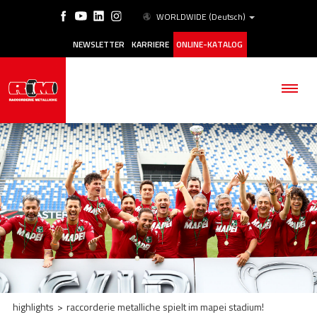
WORLDWIDE
(Deutsch)
NEWSLETTER
KARRIERE
ONLINE-KATALOG
BETRIEB
PRODUKTE
ANWENDUNGSBEREICHE
ESG
highlights
>
raccorderie metalliche spielt im mapei stadium!