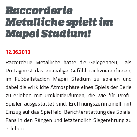
STORIES
Raccorderie
ACADEMY
Metalliche spielt im
BIM
Mapei Stadium!
HIGHLIGHTS
12.06.2018
KONTAKTE
Raccorderie Metalliche hatte die Gelegenheit, als
DOWNLOAD
Protagonist das einmalige Gefühl nachzuempfinden,
im Fuβballstadion Mapei Stadium zu spielen und
dabei die wirkliche Atmosphäre eines Spiels der Serie
zu erleben mit Umkleideräumen, die wie für Profi-
Spieler ausgestattet sind, Eröffnungszerimoniell mit
Einzug auf das Spielfeld, Berichterstattung des Spiels,
Fans in den Rängen und letztendlich Siegerehrung zu
erleben.