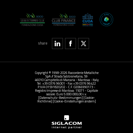
share
Copyright © 1998-2026 Raccorderie Metalliche
SpA // Strada Sabbionetana, 59
46010 Campitello di Marcaria - Mantova - Italy
Tel. +39 0376 96001 - Fax +39 0376 96422
P.IVA 01591820202 - C.F. 02066990173 -
Registro Imprese di Mantova: 15071 - Capitale
sociale: Euro 5.000.000,00 i.v.
[Datenschutz-Bestimmungen]
[Cookie-
Richtlinie]
[Cookie-Einstellungen ändern]