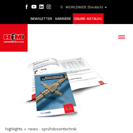
WORLDWIDE
(Deutsch)
NEWSLETTER
KARRIERE
ONLINE-KATALOG
BETRIEB
PRODUKTE
ANWENDUNGSBEREICHE
ESG
highlights
>
news - sprühdosentechnik