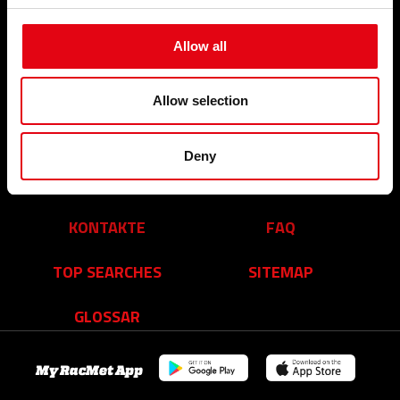
VERANSTALTUNGEN
BETRIEB
UND NEUIGKEITEN
Allow all
Über uns
Veranstaltungen und
Unsere Leistungen
Neuigkeiten
Organisation
Allow selection
Partner
Youtube Video
Facebook
Deny
Linkedin
Karriere
KONTAKTE
FAQ
TOP SEARCHES
SITEMAP
GLOSSAR
My RacMet App