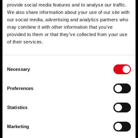
provide social media features and to analyse our traffic.
We also share information about your use of our site with
PRODUKTE
ANWENDUNGSBEREICHE
our social media, advertising and analytics partners who
may combine it with other information that you’ve
Pressfitting-Systeme
Trinkwasser
Schweiβ und Gewindefittings
Feuerlöschsysteme
provided to them or that they’ve collected from your use
Abfluss-Systeme
Druckluftsysteme
of their services.
Rohrschellen und
Kälteleitungen
Rohrbefestigungssysteme
Heizung
Blindstopfen und Zubehör für
Abfluss-Systeme
Consent
Heizungskörper
Gas-Systeme
Necessary
Selection
Solarwärmetechnik
Salzhaltiges Wasser
Für Industrie
Preferences
BRANCHEN
LEISTUNGEN
Statistics
Zivilen anwendungen
NACHRICHTEN &
Industrie
NEUIGKEITEN
Schiffsbau
Marketing
Nachrichten & Neuigkeiten