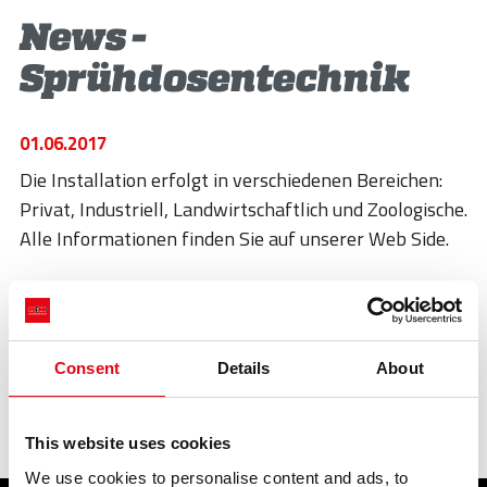
STORIES
News -
ACADEMY
Sprühdosentechnik
BIM
01.06.2017
HIGHLIGHTS
Die Installation erfolgt in verschiedenen Bereichen:
KONTAKTE
Privat, Industriell, Landwirtschaftlich und Zoologische.
Alle Informationen finden Sie auf unserer Web Side.
DOWNLOAD
zurück:
schule und betrieb: eine beziehung, die sich mehr und mehr
konsolidiert
Consent
Details
About
nächster:
wuerden sie gerne zeit sparen?
Highlights
This website uses cookies
We use cookies to personalise content and ads, to