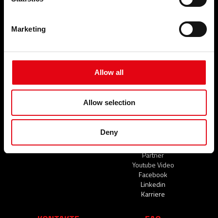
Für Industrie
Marketing
BRANCHEN
LEISTUNGEN
Zivilen anwendungen
NACHRICHTEN &
Industrie
NEUIGKEITEN
Schiffsbau
Allow all
Nachrichten & Neuigkeiten
Allow selection
VERANSTALTUNGEN
BETRIEB
UND NEUIGKEITEN
Über uns
Deny
Veranstaltungen und
Unsere Leistungen
Neuigkeiten
Organisation
Partner
Youtube Video
Facebook
Linkedin
Karriere