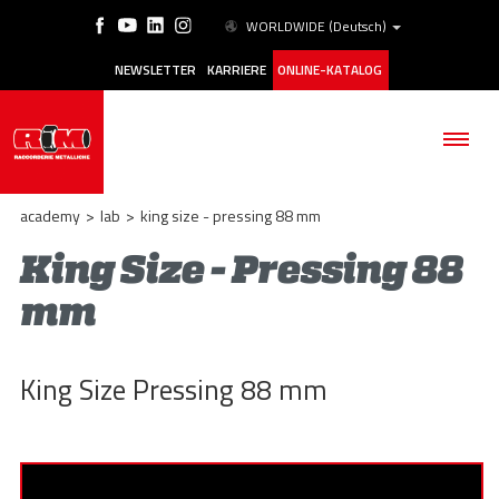
WORLDWIDE
(Deutsch)
NEWSLETTER
KARRIERE
ONLINE-KATALOG
academy
>
lab
>
king size - pressing 88 mm
King Size - Pressing 88
mm
BETRIEB
PRODUKTE
King Size Pressing 88 mm
ANWENDUNGSBEREICHE
ESG