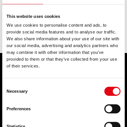
2 - Reduced time of installation
3 - Clean and orderly work spaces
This website uses cookies
4 - Installations possible in narrow spaces
We use cookies to personalise content and ads, to
zurück:
oversize pressing 168mm
LAB
provide social media features and to analyse our traffic.
nächster:
how to install the waste system (pushfitting)
We also share information about your use of our site with
our social media, advertising and analytics partners who
may combine it with other information that you’ve
provided to them or that they’ve collected from your use
of their services.
PRODUKTE
ANWENDUNGSBEREICHE
Pressfitting-Systeme
Trinkwasser
Consent
Schweiβ und Gewindefittings
Feuerlöschsysteme
Necessary
Abfluss-Systeme
Druckluftsysteme
Selection
Rohrschellen und
Kälteleitungen
Rohrbefestigungssysteme
Heizung
Preferences
Blindstopfen und Zubehör für
Abfluss-Systeme
Heizungskörper
Gas-Systeme
Solarwärmetechnik
Salzhaltiges Wasser
Statistics