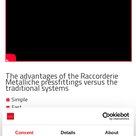
STORIES
ACADEMY
BIM
HIGHLIGHTS
KONTAKTE
DOWNLOAD
The advantages of the Raccorderie
Metalliche pressfittings versus the
traditional systems
Simple
Fast
Safe
1 - No license, no flames
Consent
Details
About