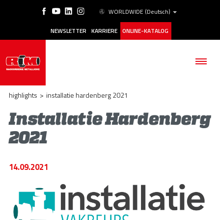
WORLDWIDE
(Deutsch)
NEWSLETTER
KARRIERE
ONLINE-KATALOG
highlights
>
installatie hardenberg 2021
Installatie Hardenberg
2021
BETRIEB
PRODUKTE
14.09.2021
ANWENDUNGSBEREICHE
ESG