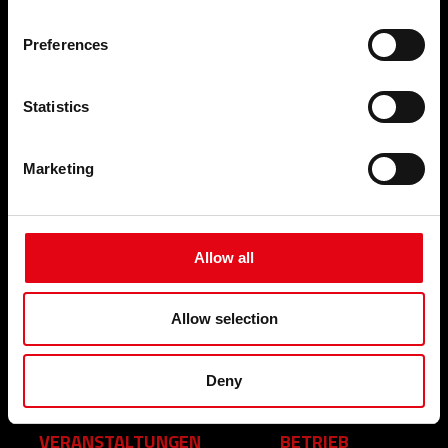
PRODUKTE
ANWENDUNGSBEREICHE
Preferences
Pressfitting-Systeme
Trinkwasser
Schweiβ und Gewindefittings
Feuerlöschsysteme
Abfluss-Systeme
Druckluftsysteme
Statistics
Rohrschellen und
Kälteleitungen
Rohrbefestigungssysteme
Heizung
Blindstopfen und Zubehör für
Abfluss-Systeme
Marketing
Heizungskörper
Gas-Systeme
Solarwärmetechnik
Salzhaltiges Wasser
Für Industrie
Allow all
BRANCHEN
LEISTUNGEN
Zivilen anwendungen
Allow selection
NACHRICHTEN &
Industrie
NEUIGKEITEN
Schiffsbau
Deny
Nachrichten & Neuigkeiten
VERANSTALTUNGEN
BETRIEB