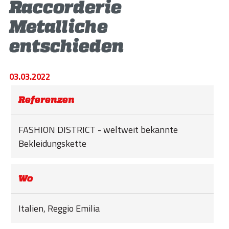
STORIES
Raccorderie
Metalliche
ACADEMY
entschieden
BIM
HIGHLIGHTS
03.03.2022
KONTAKTE
Referenzen
DOWNLOAD
FASHION DISTRICT - weltweit bekannte
Bekleidungskette
Wo
Italien, Reggio Emilia