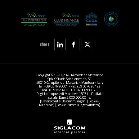
share
Copyright © 1998-2026 Raccorderie Metalliche
SpA // Strada Sabbionetana, 59
46010 Campitello di Marcaria - Mantova - Italy
Tel. +39 0376 96001 - Fax +39 0376 96422
P.IVA 01591820202 - C.F. 02066990173 -
Registro Imprese di Mantova: 15071 - Capitale
sociale: Euro 5.000.000,00 i.v.
[Datenschutz-Bestimmungen]
[Cookie-
Richtlinie]
[Cookie-Einstellungen ändern]