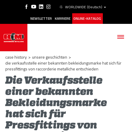
WORLDWIDE
(Deutsch)
NEWSLETTER
KARRIERE
ONLINE-KATALOG
case history
>
unsere geschichten
>
die verkaufsstelle einer bekannten bekleidungsmarke hat sich für
pressfittings von raccorderie metalliche entschieden
Die Verkaufsstelle
BETRIEB
einer bekannten
PRODUKTE
Bekleidungsmarke
ANWENDUNGSBEREICHE
hat sich für
ESG
Pressfittings von