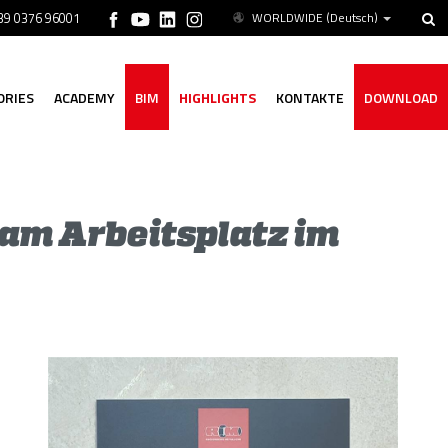
+39 0376 96001
WORLDWIDE
(Deutsch)
ORIES
ACADEMY
BIM
HIGHLIGHTS
KONTAKTE
DOWNLOAD
 am Arbeitsplatz im