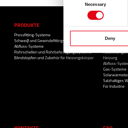
Necessary
Selection
PRODUKTE
ANWENDU
Pressfitting-Systeme
Trinkwasser
Deny
Schweiβ und Gewindefittings
Feuerlöschsy
Abfluss-Systeme
Druckluftsyst
Rohrschellen und Rohrbefestigungssysteme
Kälteleitungen
Blindstopfen und Zubehör für Heizungskörper
Heizung
Abfluss-Syst
Gas-Systeme
Solarwärmete
Salzhaltiges 
Für Industrie
KONTAKTE
FAQ