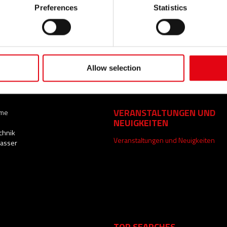
Preferences
Statistics
NGSBEREICHE
BRANCHEN
Zivilen anwendungen
Allow selection
steme
Industrie
eme
Schiffsbau
VERANSTALTUNGEN UND
eme
NEUIGKEITEN
chnik
Veranstaltungen und Neuigkeiten
Wasser
TOP SEARCHES