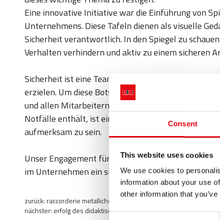
Eine innovative Initiative war die Einführung von S
Unternehmens. Diese Tafeln dienen als visuelle Gedae
Sicherheit verantwortlich. In den Spiegel zu schaue
Verhalten verhindern und aktiv zu einem sicheren A
Sicherheit ist eine Teamangelegenheit: Jeder von uns 
erzielen. Um diese Botschaft noch zu unterstreichen
und allen Mitarbeitern ein Erste-Hilfe-Set ausgehän
Notfälle enthält, ist eine weitere Möglichkeit, uns d
Consent
aufmerksam zu sein.
This website uses cookies
Unser Engagement für die Sicherheit hört hier nicht
im Unternehmen ein sicherer Tag für alle ist.
We use cookies to personalis
information about your use of
other information that you’ve
zurück:
raccorderie metalliche auf der smm 2024 – hamburg
nächster:
erfolg des didaktischen kooperationsprojekts mit der fac
Consent