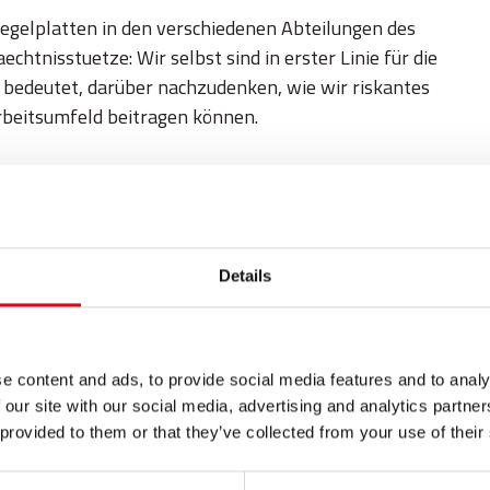
piegelplatten in den verschiedenen Abteilungen des
chtnisstuetze: Wir selbst sind in erster Linie für die
n bedeutet, darüber nachzudenken, wie wir riskantes
rbeitsumfeld beitragen können.
spielt eine wichtige Rolle dabei, positive Ergebnisse zu
, haben wir uns eine kleine konkrete Geste ausgedacht
digt. Dieses Geschenk, das nützliche Produkte für
aran zu erinnern, wie wichtig es ist, immer bereit und
Details
 auf: Wir werden weiterhin daran arbeiten, dass jeder Tag
e content and ads, to provide social media features and to analy
 our site with our social media, advertising and analytics partn
 provided to them or that they’ve collected from your use of their
hoberschule itis fermi in mantua