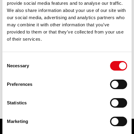
provide social media features and to analyse our traffic.
zaciskowe
We also share information about your use of our site with
1.4404
our social media, advertising and analytics partners who
dz
may combine it with other information that you’ve
aespres gas
provided to them or that they’ve collected from your use
bim
of their services.
raccorderie metalliche
pitnej
Consent
woda pitna
Necessary
Selection
ocynkowana
o-ring epdm
ochrona
Preferences
Risultati: 95 - pag 3/5
<<
1
2
3
4
5
>>
Statistics
Marketing