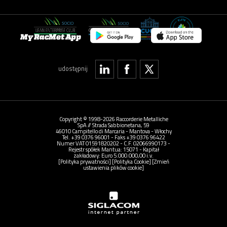
My RacMet App
udostępnij
Copyright © 1998-2026 Raccorderie Metalliche
SpA // Strada Sabbionetana, 59
46010 Campitello di Marcaria - Mantova - Włochy
Tel. +39 0376 96001 - Faks +39 0376 96422
Numer VAT 01591820202 - C.F. 02066990173 -
Rejestr spółek Mantua: 15071 - Kapitał
zakładowy: Euro 5.000.000,00 i.v.
[Polityka prywatności]
[Polityka Cookie]
[Zmień
ustawienia plików cookie]