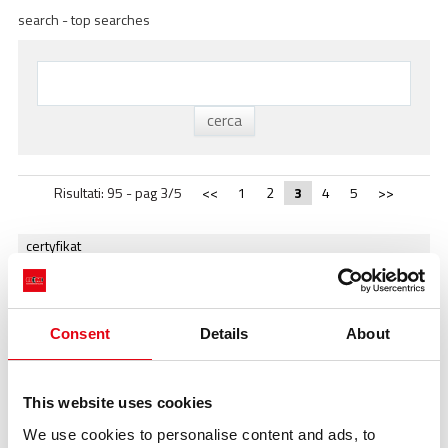
ACADEMY
search - top searches
BIM
NAJWAŻNIEJSZE MOMENTY
KONTAKTY
POBIERANIE
Risultati: 95 - pag 3/5
<<
1
2
3
4
5
>>
certyfikat
uszczelki
inoxpres steam
guarantee
Consent
Details
About
itb
trojnik
certyfikaty
This website uses cookies
kolana
We use cookies to personalise content and ads, to
kot