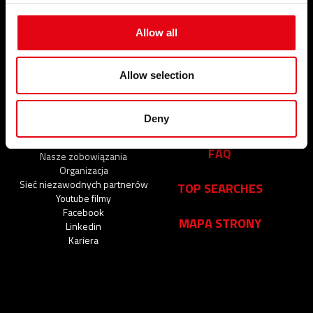
PRODUKTY
SERWIS
Allow all
Złączki zaciskowe
WYDARZENIA I
WIADOMOŚCI
Allow selection
Wydarzenia i wiadomości
FIRMA
KONTAKTY
Deny
Kim jesteśmy
FAQ
Nasze zobowiązania
Organizacja
Sieć niezawodnych partnerów
TOP SEARCHES
Youtube filmy
Facebook
MAPA STRONY
Linkedin
Kariera