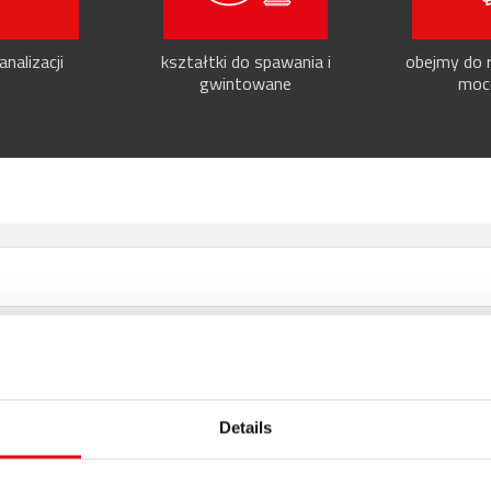
nalizacji
kształtki do spawania i
obejmy do r
gwintowane
moc
Risultati: 2 - pag 1/1
<<
1
>>
Details
px
ik
Komponent system zaciskowego; złączka; Trójnik jest dostępny w