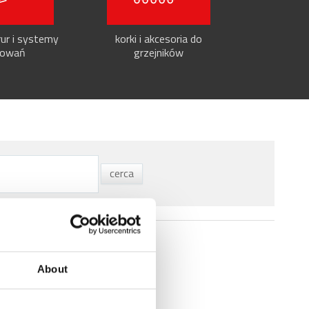
ur i systemy
korki i akcesoria do
owań
grzejników
About