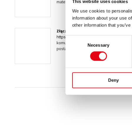
materiale wykonania (stal nierdzewna, stal
This website uses cookies
We use cookies to personalis
information about your use of
other information that you’ve
Złączka
https://www.racmet.com/pl-ww/zlaczka.a
Consent
komunikacja > Słowniczek > Złączka Złąc
Necessary
Selection
postaciach (np. kolanko, mufa, trójnik itp.)
Deny