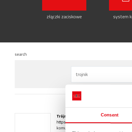
złączki zaciskowe
system ka
search
Consent
Trójnik
https://www.racmet.com/pl-ww/trojnik.as
komunikacja > Słowniczek >
Trójnik
Trójn