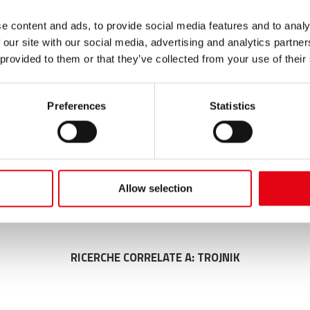
 węglowa, miedź I miedzionikiel).
e content and ads, to provide social media features and to analy
 our site with our social media, advertising and analytics partn
 provided to them or that they’ve collected from your use of their
spx
zka Element systemów zaciskowych; złączka dostępna w różnych
Preferences
Statistics
Allow selection
Risultati: 2 - pag 1/1
<<
1
>>
RICERCHE CORRELATE A:
TROJNIK