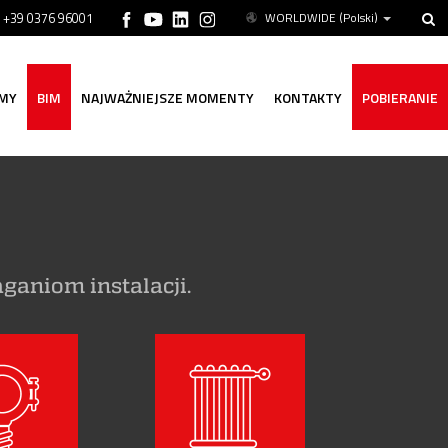
ń +39 0376 96001
WORLDWIDE
(Polski)
MY
BIM
NAJWAŻNIEJSZE MOMENTY
KONTAKTY
POBIERANIE
aniom instalacji.