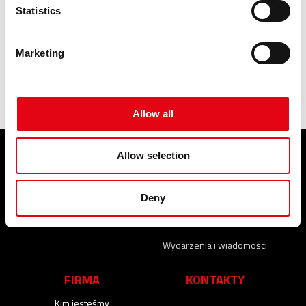
Statistics
Marketing
trojnik
Allow all
Allow selection
PRODUKTY
SERWIS
Złączki zaciskowe
Deny
WYDARZENIA I
WIADOMOŚCI
Wydarzenia i wiadomości
FIRMA
KONTAKTY
Kim jesteśmy