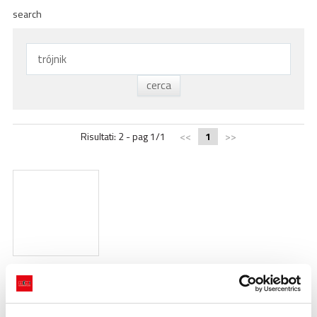
ACADEMY
search
BIM
NAJWAŻNIEJSZE MOMENTY
KONTAKTY
POBIERANIE
Risultati: 2 - pag 1/1
<<
1
>>
Trójnik
https://www.racmet.com/pl-ww/trojnik.aspx
komunikacja > Słowniczek >
Trójnik
Trójnik
Komponent system
zaciskowego; złączka; Trójnik jest dostępny w materiale wykonania