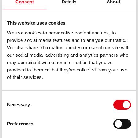
Consent
Details
About
(stal nierdzewna, stal węglowa, miedź I miedzionikiel).
This website uses cookies
We use cookies to personalise content and ads, to
provide social media features and to analyse our traffic.
We also share information about your use of our site with
our social media, advertising and analytics partners who
may combine it with other information that you’ve
Złączka
https://www.racmet.com/pl-ww/zlaczka.aspx
provided to them or that they’ve collected from your use
komunikacja > Słowniczek > Złączka Złączka Element systemów
of their services.
zaciskowych; złączka dostępna w różnych postaciach (np. kolanko,
mufa, trójnik itp.)
Consent
Necessary
Selection
Risultati: 2 - pag 1/1
<<
1
>>
Preferences
RICERCHE CORRELATE A:
TRÓJNIK