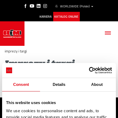
WORLDWIDE
(Polski)
KARIERA
KATALOG ONLINE
imprezy i targi
Imprezy i targi
FIRMA
Brak dostępnych artykułów
Consent
Details
About
PRODUKTY
ESG
This website uses cookies
NASZE HISTORIE
We use cookies to personalise content and ads, to
PRODUKTY
SERWIS
provide social media features and to analyse our traffic.