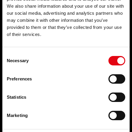
ACADEMY
Złączki zaciskowe
We also share information about your use of our site with
WYDARZENIA I
BIM
our social media, advertising and analytics partners who
WIADOMOŚCI
may combine it with other information that you’ve
NAJWAŻNIEJSZE MOMENTY
Wydarzenia i wiadomości
provided to them or that they’ve collected from your use
of their services.
KONTAKTY
FIRMA
KONTAKTY
POBIERANIE
Kim jesteśmy
Consent
FAQ
Nasze zobowiązania
Necessary
Selection
Organizacja
Sieć niezawodnych partnerów
TOP SEARCHES
Youtube filmy
Preferences
Facebook
MAPA STRONY
Linkedin
Kariera
Statistics
Marketing