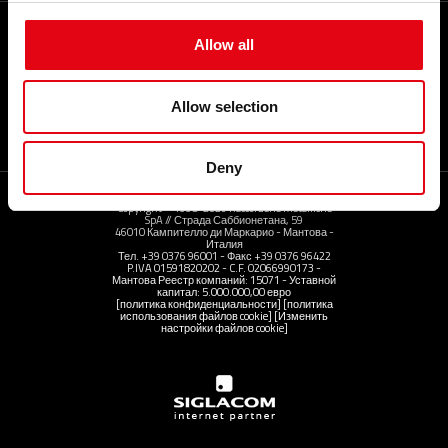
Allow all
My RacMet App
Allow selection
поделиться
Deny
Copyright © 1998-2026 Raccorderie Metalliche
SpA // Страда Саббионетана, 59
46010 Кампителло ди Маркарио - Мантова -
Италия
Тел. +39 0376 96001 - Факс +39 0376 96422
P.IVA 01591820202 - C.F. 02066990173 -
Мантова Реестр компаний: 15071 - Уставной
капитал: 5.000.000,00 евро
[политика конфиденциальности]
[политика
использования файлов cookie]
[Изменить
настройки файлов cookie]