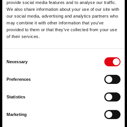
BIM
provide social media features and to analyse our traffic.
Пресс-фитинги
СОБЫТИЯ И
We also share information about your use of our site with
ОСНОВНЫЕ МОМЕНТЫ
НОВОСТИ
our social media, advertising and analytics partners who
may combine it with other information that you’ve
КОНТАКТЫ
События и новости
provided to them or that they’ve collected from your use
of their services.
СКАЧАТЬ
КОМПАНИЯ
КОНТАКТЫ
Кто мы
FAQ
Наши обязательства
Consent
Организация
Necessary
Selection
Сеть надежных партнеров
ТОП ПОИСК
Youtube Видео
Facebook
Preferences
КАРТА САЙТА
Linkedin
Карьера
Statistics
Marketing