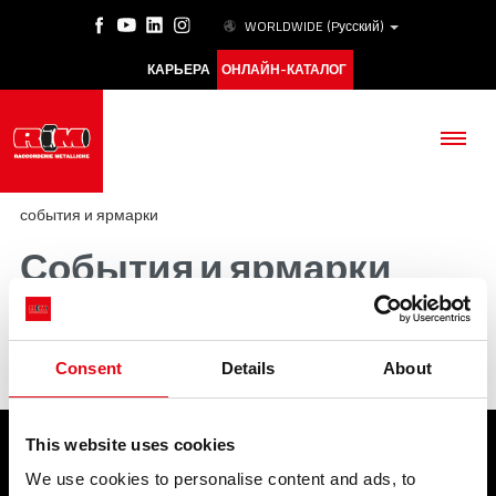
WORLDWIDE
(Pусский)
КАРЬЕРА
ОНЛАЙН-КАТАЛОГ
события и ярмарки
События и ярмарки
КОМПАНИЯ
Нет доступных статей
ПРОДУКЦИЯ
Consent
Details
About
ESG
This website uses cookies
АКАДЕМИЯ
ПРОДУКЦИЯ
СЕРВИС
We use cookies to personalise content and ads, to