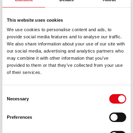
150 поставщиков Raccorderie Metalliche были
This website uses cookies
выбраны в соответствии с жесткими
We use cookies to personalise content and ads, to
стандартами качества: абсолютное
provide social media features and to analyse our traffic.
превосходство, в сочетании с прозрачностью,
We also share information about your use of our site with
our social media, advertising and analytics partners who
корректностью и взаимным уважением, создают
may combine it with other information that you’ve
ценность и коммерческий успех, которого
provided to them or that they’ve collected from your use
Raccorderie Metalliche постоянно добивается на
of their services.
рынке год за годом. Сила Raccorderie Metalliche
растет одновременно с усилением и
расширением тесного взаимодействия с
Consent
Necessary
поставщиками, необходимого для достижения
Selection
запланированных высоких результатов.
Preferences