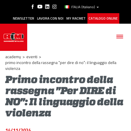
ITALIA
(Italiano)
NEWSLETTER
LAVORA CON NOI
MY RACMET
CATALOGO ONLINE
academy
>
eventi
>
primo incontro della rassegna "per dire di no": il linguaggio della
violenza
Primo incontro della
AZIENDA
rassegna "Per DIRE di
PRODOTTI
NO": Il linguaggio della
APPLICAZIONI
violenza
MANUTENZIONE
14/11/2024