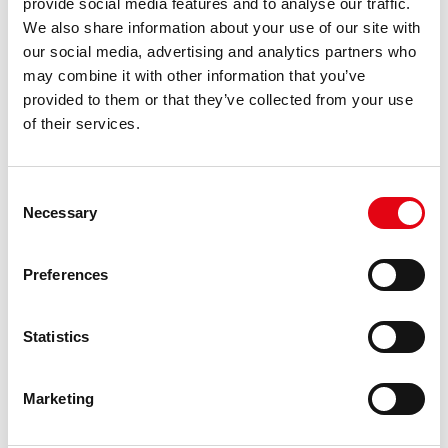
provide social media features and to analyse our traffic.
We also share information about your use of our site with
our social media, advertising and analytics partners who
may combine it with other information that you’ve
provided to them or that they’ve collected from your use
of their services.
Non ti sporcare - Come prevenire e non
subire la violenza digitale
Consent
Necessary
Il 24 novembre si è svolto presso la RacMet Academy l’evento
Selection
intitolato “Non ti sporcare. Come prevenire e non subire la
violenza...
Preferences
Statistics
Marketing