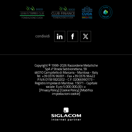
condividi
Copyright © 1998-2026 Raccorderie Metalliche
SpA // Strada Sabbionetana, 59
46010 Campitello di Marcaria - Mantova - Italy
Tel. +39 0376 96001 - Fax +39 0376 96422
P.IVA 01591820202 - C.F. 02066990173 -
Registro Imprese di Mantova: 15071 - Capitale
sociale: Euro 5.000.000,00 i.v.
[Privacy Policy]
[Cookie Policy]
[Modifica
impostazioni cookie]