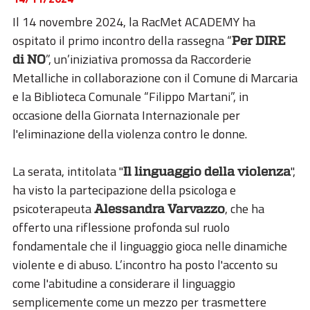
ESG
Il 14 novembre 2024, la RacMet ACADEMY ha
STORIES
ospitato il primo incontro della rassegna “
Per DIRE
”, un’iniziativa promossa da Raccorderie
di NO
ACADEMY
Metalliche in collaborazione con il Comune di Marcaria
BIM
e la Biblioteca Comunale “Filippo Martani”, in
occasione della Giornata Internazionale per
HIGHLIGHTS
l'eliminazione della violenza contro le donne.
CONTATTI
La serata, intitolata "
",
Il linguaggio della violenza
DOWNLOAD
ha visto la partecipazione della psicologa e
psicoterapeuta
, che ha
Alessandra Varvazzo
offerto una riflessione profonda sul ruolo
fondamentale che il linguaggio gioca nelle dinamiche
violente e di abuso. L’incontro ha posto l'accento su
come l'abitudine a considerare il linguaggio
semplicemente come un mezzo per trasmettere