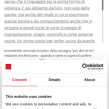
penso che il linguaggio sia la prima forma di
violenza. E poi abbiamo parlato, non solo delle
parole, ma anche del modo in cui si esprimono
queste parole e dei comportamenti anche che si
attuano e quindi tutte le varie strategie di
manipolazione, plagio, controllo e come poterne
uscire. Un primo passo per poter uscire da queste
dinamiche così tossiche e distruttive. Violenza non
precedente:
secondo incontro della rassegna "per dire di no":
solo riguardo sulle donne, ma a livello individuale,
relazioni che feriscono - quando e come si supera il confine
perché ognuno di noi ha un dialogo con se stesso,
successivo:
racmet day 2024
Eventi
fino poi arrivare alla coppia, alla famiglia, la
violenza che c'è online. Insomma, io quando penso
Eventi
alla violenza, la penso veramente a 360° e quindi
Consent
Details
About
parto dalle donne, ma mi riferisco a qualsiasi tipo di
violenza.
This website uses cookies
We use cookies to personalise content and ads, to