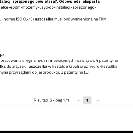
talacji sprężonego powietrza?, Odpowiedzi eksperta
zelke-epdm-mozemy-uzyc-do-instalacji-sprezonego-
 5 (norma ISO 8573)
uszczelka
musi być wymieniona na FKM.
spx
opracowania oryginalnych i innowacyjnych rozwiązań. 4 patenty na
lka
do złączek i
uszczelka
w kształcie kropli oraz hydro-kształtka
mi przyrządami do jej produkcji. 2 patenty na [...]
Risultati: 8 - pag 1/1
<<
1
>>