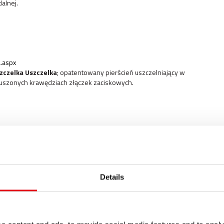
alnej.
.aspx
zczelka
Uszczelka
; opatentowany pierścień uszczelniający w
uszonych krawędziach złączek zaciskowych.
zki zaciskowe
aciskowe.aspx
rurze, co prowadzi do idealnego połączenia mechanicznego,
czne połączenie.
Details