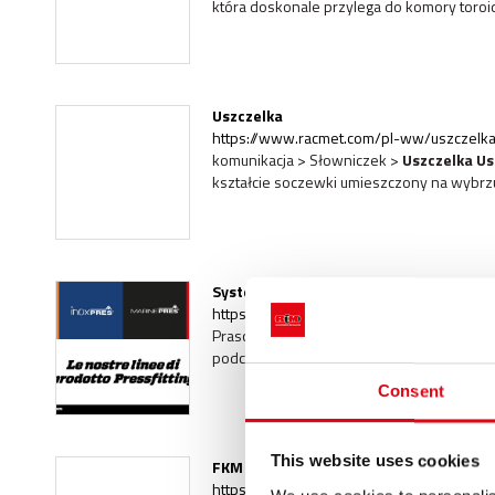
która doskonale przylega do komory toroid
Uszczelka
https://www.racmet.com/pl-ww/uszczelka
komunikacja > Słowniczek >
Uszczelka
Us
kształcie soczewki umieszczony na wybrz
Systemy prasowania wtłaczanego, Złąc
https://www.racmet.com/pl-ww/zlaczki-z
Prasowanie trwale odkształca złączkę na 
podczas gdy
uszczelka
zapewnia hydrauli
Consent
This website uses cookies
FKM
https://www.racmet.com/pl-ww/fkm.aspx