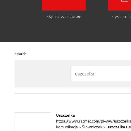
złączki zaciskowe
system ka
search
Uszczelka
https://www.racmet.com/pl-ww/uszczelka
komunikacja > Słowniczek >
Uszczelka
Us