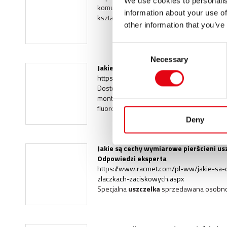
We use cookies to personalis
komunikacja > Słowniczek > FKM FKM
Usz
information about your use of
kształcie soczewki umieszczony na wybrz
other information that you’ve
Consent
Necessary
Selection
Jakie rodzaje uszczelek sa dostępne?, 
https://www.racmet.com/pl-ww/jakie-rod
Dostępne obecnie uszczelki to:  EPDM
us
montowane w złączkach zaciskowych; N
fluorowęglowego; MVQ
uszczelka
z gumy 
Deny
Jakie są cechy wymiarowe pierścieni u
Odpowiedzi eksperta
https://www.racmet.com/pl-ww/jakie-sa
zlaczkach-zaciskowych.aspx
Specjalna
uszczelka
sprzedawana osobno m