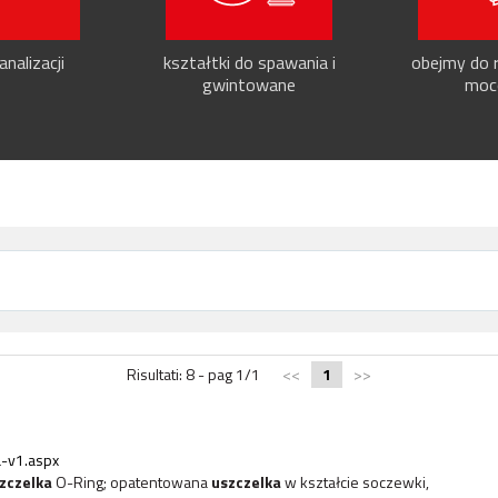
nalizacji
kształtki do spawania i
obejmy do r
gwintowane
moc
Risultati: 8 - pag 1/1
<<
1
>>
-v1.aspx
zczelka
O-Ring; opatentowana
uszczelka
w kształcie soczewki,