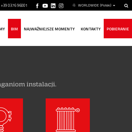
ń +39 0376 96001
WORLDWIDE
(Polski)
MY
BIM
NAJWAŻNIEJSZE MOMENTY
KONTAKTY
POBIERANIE
aniom instalacji.