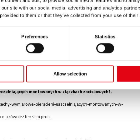
e content and ads, to provide social media features and to analy
czelka
; kauczuk fluorowy; opatentowany pierścień uszczelniający w
 our site with our social media, advertising and analytics partn
uszonych krawędziach złączek zaciskowych.
 provided to them or that they’ve collected from your use of their
Preferences
Statistics
Odpowiedzi eksperta
zaje-uszczelek-sa-dostepne.aspx
zczelka
(polimer etylenowo-propylenowo-dienowy), standardowo
BR
uszczelka
z kauczuku nitrylowego; FKM
uszczelka
z kauczuku
silikonowej;
Allow selection
szczelniających montowanych w złączkach zaciskowych?,
-cechy-wymiarowe-pierscieni-uszczelniajacych-montowanych-w-
a również ten sam profil.