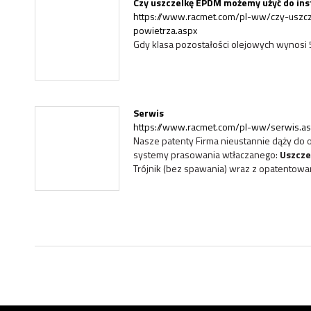
Czy uszczelkę EPDM możemy użyć do ins
https://www.racmet.com/pl-ww/czy-uszc
powietrza.aspx
Gdy klasa pozostałości olejowych wynosi
Serwis
https://www.racmet.com/pl-ww/serwis.a
Nasze patenty Firma nieustannie dąży do 
systemy prasowania wtłaczanego:
Uszcze
Trójnik (bez spawania) wraz z opatentowany