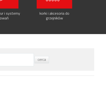
ur i systemy
korki i akcesoria do
owań
grzejników