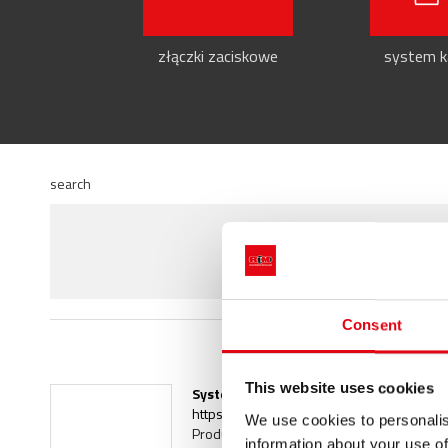
złączki zaciskowe
system ka
search
Consent
This website uses cookies
System
prasowania
wtłaczanego
z
mied
https://www.racmet.com/pl-ww/aes-pres
We use cookies to personalis
Produkty > Złączki zaciskowe > aesPRES 
information about your use of