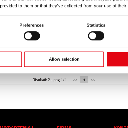
aczanego firmy Raccorderie Metalliche
z
miedzi
opracowany do
 provided to them or that they’ve collected from your use of their
Preferences
Statistics
uniko-v1.aspx
 UNIKO aesPRES UNIKO
System
prasowania
wtłaczanego
z
miedzi
i
em
prasowania
wtłaczanego firmy Raccorderie Metalliche
z
miedzi
Allow selection
Risultati: 2 - pag 1/1
<<
1
>>
WYDARZENIA I
FIRMA
KONT