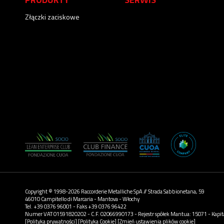
Złączki zaciskowe
Copyright © 1998-2026 Raccorderie Metalliche SpA // Strada Sabbionetana, 59
46010 Campitello di Marcaria - Mantova - Włochy
Tel. +39 0376 96001 - Faks +39 0376 96422
Numer VAT 01591820202 - C.F. 02066990173 - Rejestr spółek Mantua: 15071 - Kapitał
[Polityka prywatności]
[Polityka Cookie]
[Zmień ustawienia plików cookie]