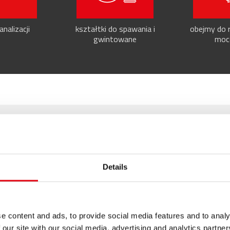
nalizacji
kształtki do spawania i
obejmy do r
gwintowane
moc
Details
Risultati: 2 - pag 1/1
<<
1
>>
zi
i
brązu
, aesPRES / Brąz
.aspx
e content and ads, to provide social media features and to analy
/ Brąz aesPRES / Brąz
System
prasowania
wtłaczanego
z
miedzi
i
 our site with our social media, advertising and analytics partn