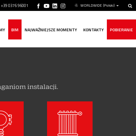
ń +39 0376 96001
WORLDWIDE
(Polski)
MY
BIM
NAJWAŻNIEJSZE MOMENTY
KONTAKTY
POBIERANIE
aniom instalacji.