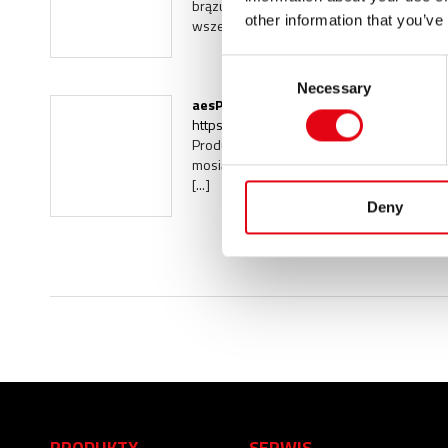
brązu aesPRES to
system
prasowania
wtł
other information that you’ve
wszelkich [...]
Consent
Necessary
Selection
aesPRES UNIKO
https://www.racmet.com/pl-ww/aespres-
Produkty > Złączki zaciskowe > aesPRES
mosiądzu/
brązu
aesPRES UNIKO to
syst
[...]
Deny
PRODUKTY
SERWIS