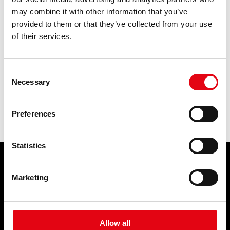
surową i wyżarzoną? Jaka jest różnica między
rurą
surową i
may combine it with other information that you’ve
wyżarzoną?
provided to them or that they’ve collected from your use
of their services.
Risultati: 1 - pag 1/1
<<
1
>>
Consent
Necessary
Selection
Preferences
Statistics
PRODUKTY
SERWIS
Marketing
Złączki zaciskowe
WYDARZENIA I
WIADOMOŚCI
Allow all
Wydarzenia i wiadomości