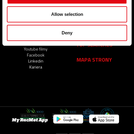
FIRMA
KONTAKTY
Allow selection
Kim jesteśmy
FAQ
Nasze zobowiązania
Deny
Organizacja
Sieć niezawodnych partnerów
TOP SEARCHES
Youtube filmy
Facebook
MAPA STRONY
Linkedin
Kariera
My RacMet App