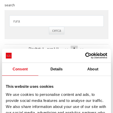
ACADEMY
search
BIM
NAJWAŻNIEJSZE MOMENTY
KONTAKTY
POBIERANIE
Risultati: 1 - pag 1/1
<<
1
>>
Consent
Details
About
This website uses cookies
We use cookies to personalise content and ads, to
Jaka jest różnica między
rurą
surową i wyżarzoną?
provide social media features and to analyse our traffic.
https://www.racmet.com/pl-ww/jaka-jest-roznica-miedzy-rura-
We also share information about your use of our site with
surowa-i-wyzarzona.aspx
komunikacja > Odpowiedzi eksperta > Jaka jest różnica między
rurą
our social media, advertising and analytics partners who