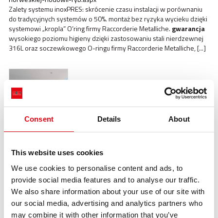
Zalety systemu inoxPRES: skrócenie czasu instalacji w porównaniu
do tradycyjnych systemów o 50%. montaż bez ryzyka wycieku dzięki
systemowi „kropla” O’ring firmy Raccorderie Metalliche.
gwarancja
wysokiego poziomu higieny dzięki zastosowaniu stali nierdzewnej
316L oraz soczewkowego O-ringu firmy Raccorderie Metalliche, [...]
Consent
Details
About
Systemy prasowania wtłaczanego w ważnym hotelu
biznesowym w Mediolanie, Nasza historia
This website uses cookies
https://www.racmet.com/pl-ww/systemy-prasowania-
We use cookies to personalise content and ads, to
wtlaczanego-w-waznym-hotelu-biznesowym-w-mediolanie.aspx
Zaletami rozwiązania zaproponowanego przez Raccorderie
provide social media features and to analyse our traffic.
Metalliche były:
gwarancja
higieny i poszanowania naturalnej
We also share information about your use of our site with
jakości wody dzięki systemom ze stali nierdzewnej. przestrzeganie
our social media, advertising and analytics partners who
zasad higieny obowiązujących dla wody pitnej. skrócony czas
may combine it with other information that you’ve
instalacji systemów. ograniczenie kosztów pracy w porównaniu z