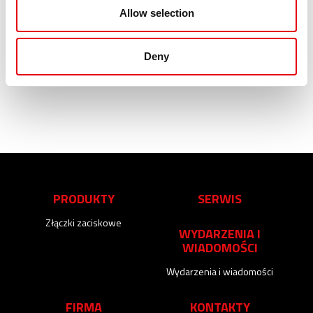
Allow selection
Risultati: 3 - pag 1/1
<<
1
>>
Deny
PRODUKTY
SERWIS
Złączki zaciskowe
WYDARZENIA I
WIADOMOŚCI
Wydarzenia i wiadomości
FIRMA
KONTAKTY