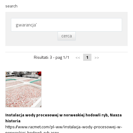
ACADEMY
search
BIM
NAJWAŻNIEJSZE MOMENTY
KONTAKTY
POBIERANIE
Risultati: 3 - pag 1/1
<<
1
>>
Instalacja wody procesowej w norweskiej hodowli ryb, Nasza
historia
https://www.racmet.com/pl-ww/instalacja-wody-procesowej-w-
norweskiej-hodowli-ryb.aspx