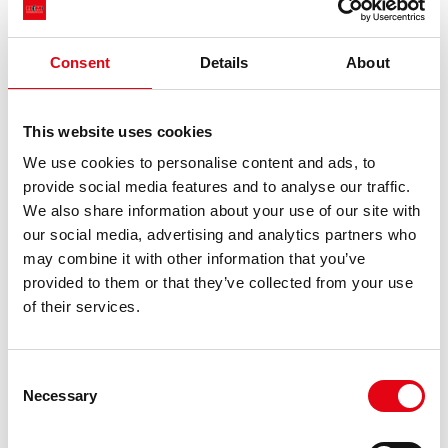
Co to są za systemy - inoxPRES
Steam
i inoxPRES Silicone Free?
Consent
Details
About
https://www.racmet.com/pl-ww/co-to-sa-za-systemy-inoxpres-
steam-i-inoxpres-silicone-free.aspx
komunikacja > Odpowiedzi eksperta > Co to są za systemy -
inoxPRES
Steam
i inoxPRES Silicone Free? Co to są za systemy -
This website uses cookies
inoxPRES
Steam
i inoxPRES Silicone Free? inoxPRES
Steam
(ST) –to
We use cookies to personalise content and ads, to
nowa seria złączek zaciskowych, wykonana ze stali nierdzewnej z
provide social media features and to analyse our traffic.
białym pierścieniem uszczelniającym, przeznaczona do [...]
We also share information about your use of our site with
our social media, advertising and analytics partners who
may combine it with other information that you’ve
provided to them or that they’ve collected from your use
of their services.
Consent
Uszczelka
Necessary
https://www.racmet.com/pl-ww/uszczelka.aspx
Selection
Różne O-ringi są dostępne w zależności od rodzaju aplikacji (EPDM,
STEAM
, HT, FKM, NBR-HNBR, MVQ)