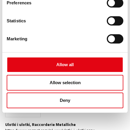
Preferences
Statistics
Marketing
Para
https://www.racmet.com/pl-ww/para.aspx
Asortyment produktów inoxPRES „
STEAM
” ze stali nierdzewnej z O-
Allow all
ringiem ST.
Allow selection
Deny
Ulotki i ulotki, Raccorderie Metalliche