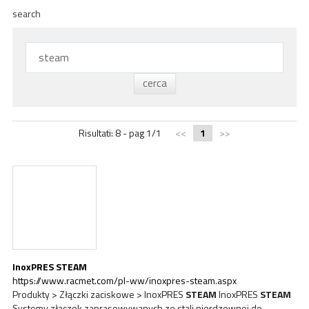
ACADEMY
search
BIM
NAJWAŻNIEJSZE MOMENTY
KONTAKTY
POBIERANIE
Risultati: 8 - pag 1/1
<<
1
>>
InoxPRES
STEAM
https://www.racmet.com/pl-ww/inoxpres-steam.aspx
Produkty > Złączki zaciskowe > InoxPRES
STEAM
InoxPRES
STEAM
Systemy złączek zaprasowywanych ze stali nierdzewnej do