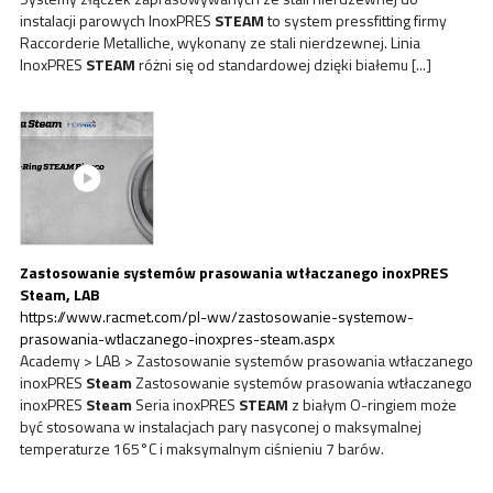
instalacji parowych InoxPRES
STEAM
to system pressfitting firmy
Raccorderie Metalliche, wykonany ze stali nierdzewnej. Linia
InoxPRES
STEAM
różni się od standardowej dzięki białemu [...]
Zastosowanie systemów prasowania wtłaczanego inoxPRES
Steam
, LAB
https://www.racmet.com/pl-ww/zastosowanie-systemow-
prasowania-wtlaczanego-inoxpres-steam.aspx
Academy > LAB > Zastosowanie systemów prasowania wtłaczanego
inoxPRES
Steam
Zastosowanie systemów prasowania wtłaczanego
inoxPRES
Steam
Seria inoxPRES
STEAM
z białym O-ringiem może
być stosowana w instalacjach pary nasyconej o maksymalnej
temperaturze 165°C i maksymalnym ciśnieniu 7 barów.