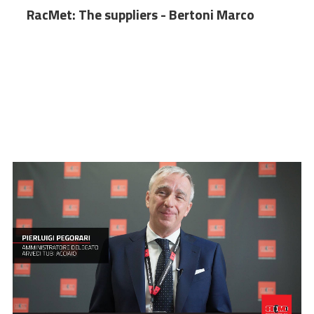
Oggi è una giornata importantissima per noi, per
RacMet: The suppliers - Bertoni Marco
Raccorderie Metalliche, per il nostro ufficio acquisti,
perché abbiamo la possibilità di poter avere ospiti
qui da noi i nostri principali fornitori.
Sarà un momento importantissimo di scambio, di
confronto , sicuramente un momento per
ringraziarli per l'aiuto e per il supporto che ci hanno
dato per tutto il 2021 e sicuramente un momento
in cui noi chiederemo loro di starci vicini ancora e
molto per il 2022.
Guido Ceccardi - Vice Presidente
Raccorderie Metalliche
Per noi è una giornata molto importante perché
abbiamo avuto la possibilità di incontrare i nostri
fornitori principali.
I fornitori per noi sono un elemento strategico, un
elemento molto importante, perché ci permette di