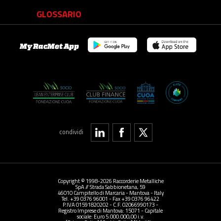
GLOSSARIO
My RacMet App
condividi
Copyright © 1998-2026 Raccorderie Metalliche
SpA // Strada Sabbionetana, 59
46010 Campitello di Marcaria - Mantova - Italy
Tel. +39 0376 96001 - Fax +39 0376 96422
P.IVA 01591820202 - C.F. 02066990173 -
Registro Imprese di Mantova: 15071 - Capitale
sociale: Euro 5.000.000,00 i.v.