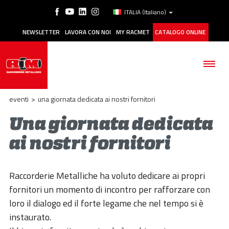
ITALIA
(Italiano)
NEWSLETTER
LAVORA CON NOI
MY RACMET
CATALOGO ONLINE
eventi
>
una giornata dedicata ai nostri fornitori
Una giornata dedicata
ai nostri fornitori
AZIENDA
PRODOTTI
Raccorderie Metalliche ha voluto dedicare ai propri
APPLICAZIONI
fornitori un momento di incontro per rafforzare con
loro il dialogo ed il forte legame che nel tempo si è
MANUTENZIONE
instaurato.