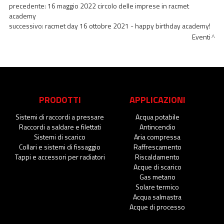
precedente:
16 maggio 2022 circolo delle imprese in racmet
academy
successivo:
racmet day 16 ottobre 2021 - happy birthday academy!
Eventi
PRODOTTI
APPLICAZIONI
Sistemi di raccordi a pressare
Acqua potabile
Raccordi a saldare e filettati
Antincendio
Sistemi di scarico
Aria compressa
Collari e sistemi di fissaggio
Raffrescamento
Tappi e accessori per radiatori
Riscaldamento
Acque di scarico
Gas metano
Solare termico
Acqua salmastra
Acque di processo