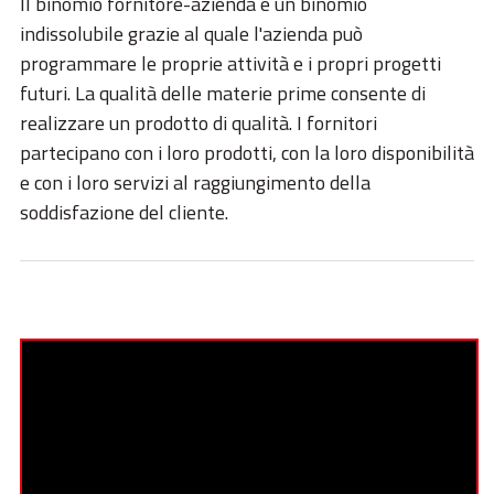
Il binomio fornitore-azienda è un binomio
ESG
indissolubile grazie al quale l'azienda può
STORIES
programmare le proprie attività e i propri progetti
futuri. La qualità delle materie prime consente di
ACADEMY
realizzare un prodotto di qualità. I fornitori
BIM
partecipano con i loro prodotti, con la loro disponibilità
e con i loro servizi al raggiungimento della
HIGHLIGHTS
soddisfazione del cliente.
CONTATTI
DOWNLOAD