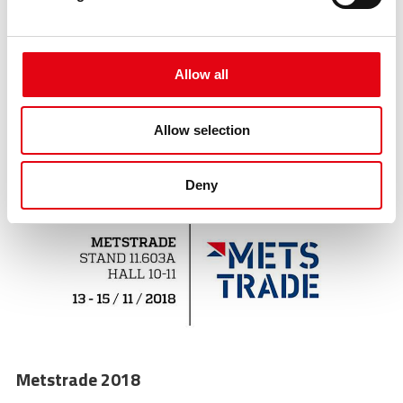
Allow all
Metstrade - Amsterdam 2019
Allow selection
Deny
Metstrade 2018