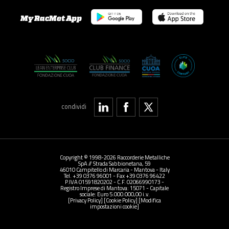
My RacMet App
condividi
Copyright © 1998-2026 Raccorderie Metalliche
SpA // Strada Sabbionetana, 59
46010 Campitello di Marcaria - Mantova - Italy
Tel. +39 0376 96001 - Fax +39 0376 96422
P.IVA 01591820202 - C.F. 02066990173 -
Registro Imprese di Mantova: 15071 - Capitale
sociale: Euro 5.000.000,00 i.v.
[Privacy Policy]
[Cookie Policy]
[Modifica
impostazioni cookie]