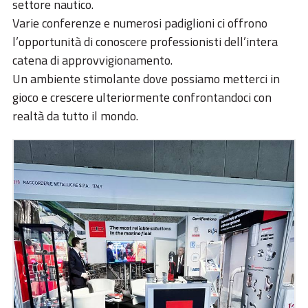
ESG
settore nautico.
Varie conferenze e numerosi padiglioni ci offrono
STORIES
l’opportunità di conoscere professionisti dell’intera
catena di approvvigionamento.
ACADEMY
Un ambiente stimolante dove possiamo metterci in
BIM
gioco e crescere ulteriormente confrontandoci con
realtà da tutto il mondo.
HIGHLIGHTS
CONTATTI
DOWNLOAD