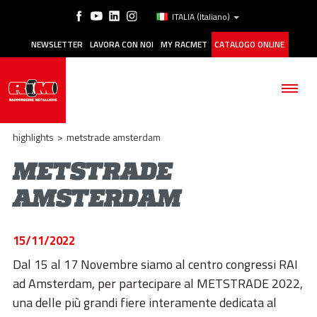
ITALIA
(Italiano)
NEWSLETTER
LAVORA CON NOI
MY RACMET
CATALOGO ONLINE
highlights
>
metstrade amsterdam
METSTRADE
AMSTERDAM
AZIENDA
PRODOTTI
15/11/2022
APPLICAZIONI
Dal 15 al 17 Novembre siamo al centro congressi RAI
ad Amsterdam, per partecipare al METSTRADE 2022,
MANUTENZIONE
una delle più grandi fiere interamente dedicata al