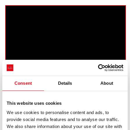
For the best use of transcription, please start to play the video as a
Consent
Details
About
first step
This website uses cookies
Antonella Ceccardi - Head of International
We use cookies to personalise content and ads, to
Procurement Raccorderie Metalliche
provide social media features and to analyse our traffic.
Nel novembre del 2011 Raccorderie Metalliche ha
We also share information about your use of our site with
ottenuto l’approvazione di alcuni luoghi all’interno