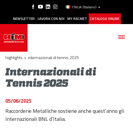
ITALIA
(Italiano)
NEWSLETTER
LAVORA CON NOI
MY RACMET
CATALOGO ONLINE
highlights
>
internazionali di tennis 2025
Internazionali di
Tennis 2025
AZIENDA
PRODOTTI
05/06/2025
APPLICAZIONI
Raccorderie Metalliche sostiene anche quest’anno gli
Internazionali BNL d’Italia.
MANUTENZIONE