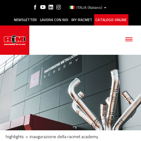
ITALIA
(Italiano)
NEWSLETTER
LAVORA CON NOI
MY RACMET
CATALOGO ONLINE
AZIENDA
PRODOTTI
APPLICAZIONI
MANUTENZIONE
highlights
>
inaugurazione della racmet academy