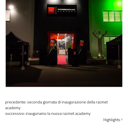
precedente:
seconda giornata di inaugurazione della racmet
academy
successivo:
inauguriamo la nuova racmet academy
Highlights