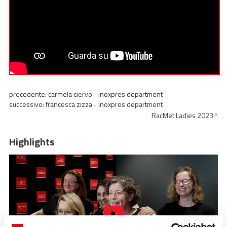
ESG
STORIES
ACADEMY
BIM
HIGHLIGHTS
precedente:
carmela ciervo - inoxpres department
successivo:
francesca zizza - inoxpres department
CONTATTI
RacMet Ladies 2023
DOWNLOAD
Highlights