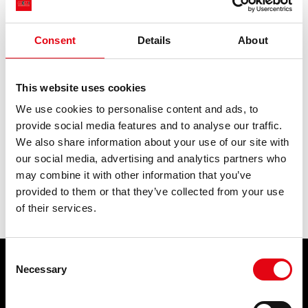
Consent
Details
About
RacMet Ladies 2023
This website uses cookies
Anche quest'anno si è celebrato un momento dedicato alle
We use cookies to personalise content and ads, to
collaboratrici di Raccorderie Metalliche, in occasione dell'8
provide social media features and to analyse our traffic.
marzo, Festa...
We also share information about your use of our site with
our social media, advertising and analytics partners who
may combine it with other information that you’ve
provided to them or that they’ve collected from your use
of their services.
Consent
Necessary
Selection
PRODOTTI
APPLICAZIONI
Sistemi di raccordi a pressare
Acqua potabile