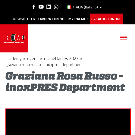
ITALIA
(Italiano)
NEWSLETTER
LAVORA CON NOI
MY RACMET
CATALOGO ONLINE
academy
>
eventi
>
racmet ladies 2023
>
graziana rosa russo - inoxpres department
Graziana Rosa Russo -
AZIENDA
inoxPRES Department
PRODOTTI
APPLICAZIONI
MANUTENZIONE