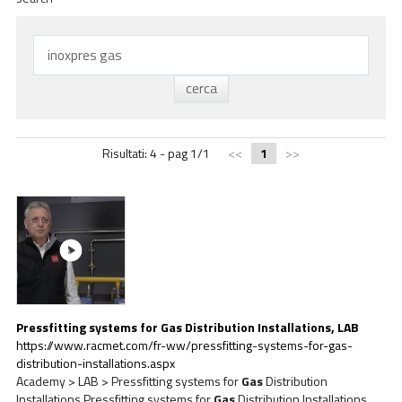
ACADEMY
BIM
INFOS ET ÉVÉNEMENTS
CONTACTS
Risultati: 4 - pag 1/1
<<
1
>>
TÉLÉCHARGEMENTS
Pressfitting systems for
Gas
Distribution Installations, LAB
https://www.racmet.com/fr-ww/pressfitting-systems-for-gas-
distribution-installations.aspx
Academy > LAB > Pressfitting systems for
Gas
Distribution
Installations Pressfitting systems for
Gas
Distribution Installations