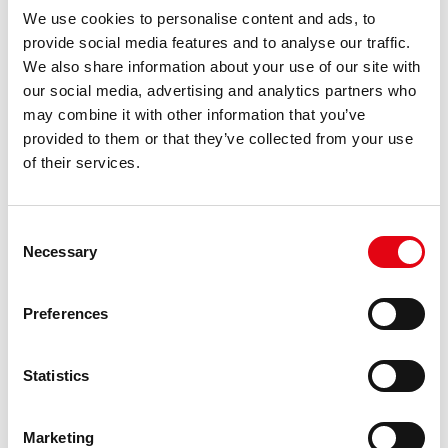
We use cookies to personalise content and ads, to
provide social media features and to analyse our traffic.
We also share information about your use of our site with
our social media, advertising and analytics partners who
may combine it with other information that you’ve
provided to them or that they’ve collected from your use
Gaz
of their services.
https://www.racmet.com/fr-ww/gaz.aspx
Raccorderie Metalliche a créé une gamme dédiée avec joint torique
et marquage spécial:
inoxPRES
GAS
et aesPRES
GAS
,
respectivement en acier inoxydable et en cuivre.
Consent
Necessary
Selection
Preferences
Statistics
Bim
https://www.racmet.com/fr-ww/bim.aspx
Marketing