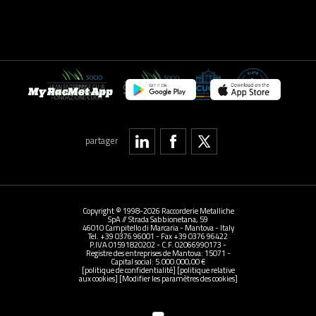
My RacMet App
partager
Copyright © 1998-2026 Raccorderie Metalliche
SpA // Strada Sabbionetana, 59
46010 Campitello di Marcaria - Mantova - Italy
Tel. +39 0376 96001 - Fax +39 0376 96422
P.IVA 01591820202 - C.F. 02066990173 -
Registre des entreprises de Mantova: 15071 -
Capital social: 5.000.000,00 €
[politique de confidentialité]
[politique relative
aux cookies]
[Modifier les paramètres des cookies]