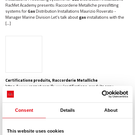
RacMet Academy presents: Raccorderie Metalliche pressfitting
systems for
Gas
Distribution Installations Maurizio Roverato -
Manager Marine Division Let's talk about
gas
installations with the
[...]
Certifications produits, Raccorderie Metalliche
https://www.racmet.com/fr-ww/certifications-produits.aspx
si non so no Filtre Supprimer le filtre Pays Produit Autorité de
certification AUSTRALIA
InoxPRES
( raccords Ø 15 - 108) Watermark
Aperçu Téléchargements pdf Copier le lien AUSTRALIA
InoxPRES
(tubes Ø 15-108) - mat. 316L Watermark Aperçu Téléchargements
Consent
Details
About
pdf Copier le lien AUSTRIA
InoxPRES
(raccords Ø 15 - 108) ÖVGW -
Österreichische [...]
This website uses cookies