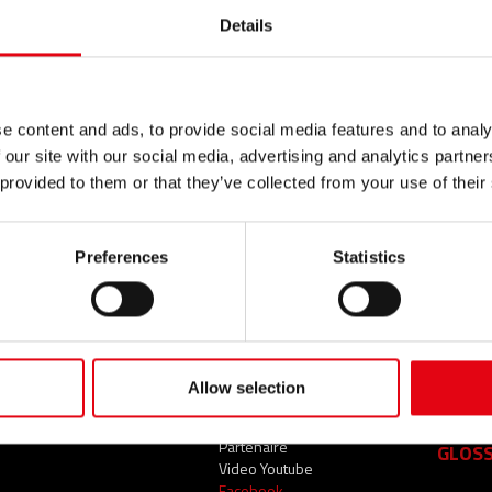
Details
e content and ads, to provide social media features and to analy
 our site with our social media, advertising and analytics partn
 provided to them or that they’ve collected from your use of their
Preferences
Statistics
ÉVÉNEMENTS ET
SOCIÉTÉ
CONT
NOUVELLES
Qui sommes-nous ?
Allow selection
TOP 
Événements et nouvelles
Nos engagements
Notre organisation
Partenaire
GLOSS
Video Youtube
Facebook