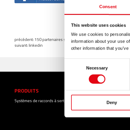
Consent
This website uses cookies
We use cookies to personalis
précédent:
150 partenaires sélectionner pour créer de la valeur
information about your use of
suivant:
linkedin
other information that you’ve
Consent
Necessary
Selection
PRODUITS
SERVICES
Systèmes de raccords à sertir
Deny