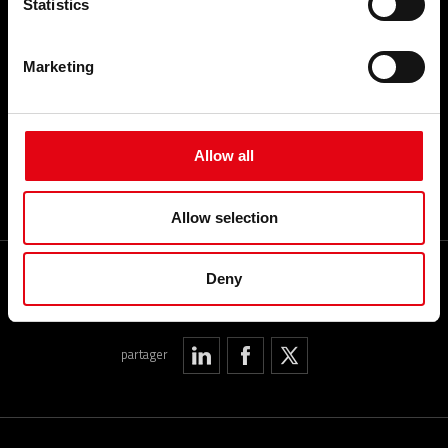
Statistics
Partenaire
TOP SEARCHES
Video Youtube
Facebook
PLAN DU SITE
Marketing
Linkedin
Travailler avec nous
GLOSSAIRE
Allow all
Allow selection
Deny
My RacMet App
partager