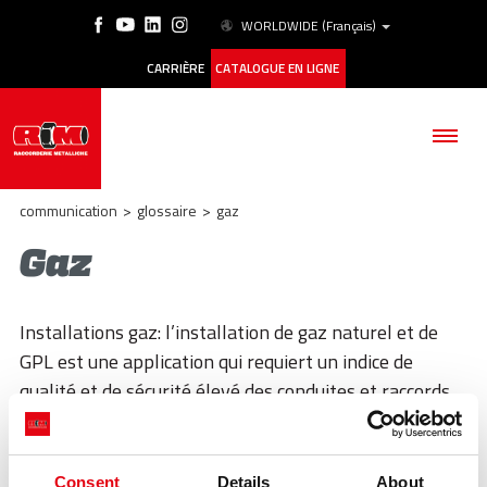
WORLDWIDE
(Français)
CARRIÈRE
CATALOGUE EN LIGNE
communication
>
glossaire
>
gaz
Gaz
SOCIÉTÉ
Installations gaz: l’installation de gaz naturel et de
PRODUITS
GPL est une application qui requiert un indice de
qualité et de sécurité élevé des conduites et raccords
ESG
utilisés. Raccorderie Metalliche a créé une gamme
HISTORIQUE DES CAS
dédiée avec joint torique et marquage spécial:
inoxPRES GAS et aesPRES GAS, respectivement en
Consent
Details
About