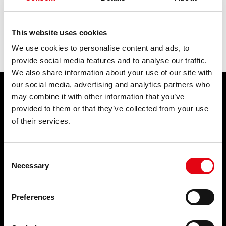
ACADEMY
acier inoxydable et en cuivre.
BIM
précédent:
fkm
Glossaire
This website uses cookies
suivant:
ht
INFOS ET ÉVÉNEMENTS
We use cookies to personalise content and ads, to
provide social media features and to analyse our traffic.
CONTACTS
We also share information about your use of our site with
our social media, advertising and analytics partners who
TÉLÉCHARGEMENTS
may combine it with other information that you’ve
PRODUITS
SERVICES
provided to them or that they’ve collected from your use
of their services.
Systèmes de raccords à sertir
ÉVÉNEMENTS ET
NOUVELLES
Consent
Événements et nouvelles
Necessary
Selection
SOCIÉTÉ
CONTACTS
Preferences
Qui sommes-nous ?
FAQ
Nos engagements
Notre organisation