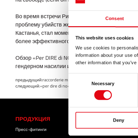
Во время встречи Ринальди рассказал о некот
Consent
проблему убийств женщин и трудности в раскры
Кастанья, стал моментом для анализа и обсуж
This website uses cookies
более эффективного реагирования со стороны
We use cookies to personalis
information about your use of
Обзор «Per DIRE di NO» (Чтобы СКАЗАТЬ НЕТ)
other information that you’ve
гендерном насилии и решающей роли культурн
Consent
предыдущий:
raccorderie metalliche поддерживает all-in rock
Necessary
Selection
следующий:
«per dire di no» (чтобы сказать нет): raccorderie
ПРОДУКЦИЯ
СЕРВИС
Deny
Пресс-фитинги