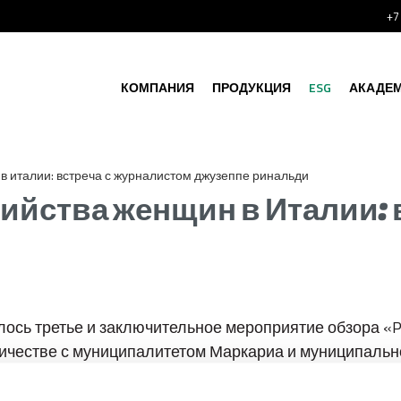
+7
КОМПАНИЯ
ПРОДУКЦИЯ
ESG
АКАДЕ
в италии: встреча с журналистом джузеппе ринальди
ийства женщин в Италии: 
лось третье и заключительное мероприятие обзора «P
удничестве с муниципалитетом Маркариа и муниципаль
ийства женщин в Италии» выступил журналист и писа