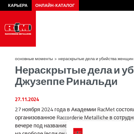
КАРЬЕРА
ОНЛАЙН-КАТАЛОГ
основные моменты
>
нераскрытые дела и убийства женщин 
Нераскрытые дела и уб
Джузеппе Ринальди
27.11.2024
27 ноября 2024 года в Академии RacMet состоя
организованное Raccorderie Metalliche в сотр
вечере под названием «Нераскрытые дела и уб
на свободе (если он не умер)».