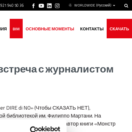
 921 940 50 36
WORLDWIDE
(Pусский)
МИЯ
BIM
ОСНОВНЫЕ МОМЕНТЫ
КОНТАКТЫ
СКАЧАТЬ
встреча с журналистом
er DIRE di NO» (Чтобы СКАЗАТЬ НЕТ),
ной библиотекой им. Филиппо Мартани. На
тель Джузеппе Ринальди, автор книги «Монстр