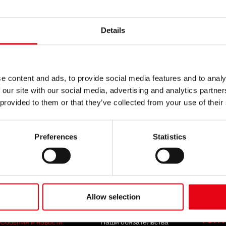
орых из самых символичных и драматических событий
Details
тии некоторых дел. Вечер, модератором которого вы
дения сложной динамики, которая часто сопровождает
 общества и учреждений.
e content and ads, to provide social media features and to analy
 our site with our social media, advertising and analytics partn
 завершился этим насыщенным вечером, оставив силь
 provided to them or that they’ve collected from your use of their
ых изменений для его предотвращения.
 2024: праздник музыки и инклюзии
Preferences
Statistics
 metalliche против насилия в отношении женщин
СОБЫТИЯ И
КОМПАНИЯ
КОН
Allow selection
НОВОСТИ
Кто мы
ТОП 
События и новости
Наши обязательства