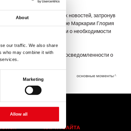
 итальянских криминальных новостей, затронув
About
ступила советник по культуре Маркарии Глория
 гендерные преступления, и о необходимости
se our traffic. We also share
ers who may combine it with
ное послание о повышении осведомленности о
 services.
основные моменты
Marketing
ТАКТЫ
FAQ
Allow all
ПОИСК
КАРТА САЙТА